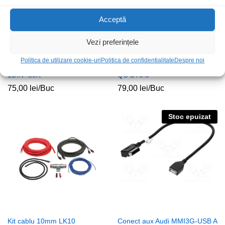
Acceptă
Vezi preferințele
Politica de utilizare cookie-uri
Politica de confidentialitate
Despre noi
Rama cas Mercedes C W203
Emitator FM 2xUSB SPFM-01-
1DIN+Sert
QC BT5.0
75,00
lei
/Buc
79,00
lei
/Buc
Stoc epuizat
Kit cablu 10mm LK10
Conect aux Audi MMI3G-USB A