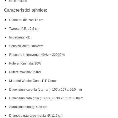
Grile incluse
Caracteristici tehnice:
Diametru difuzor: 13 cm
Tweeter P.E.I.: 2.5 cm
Impedanta: 4Ω
Sensibilitate: 91dB/W/m
Raspuns in frecventa: 40Hz ~ 22000Hz
Putere nominala: 30W
Putere maxima: 250W
Material Woofer Cone: P P Cone
Dimensiuni cu grila (L x h x l): 157 x 157 x 66.5 mm
Dimensiuni fara grila (L x h x l): 130 x 130 x 50.8mm
Adancime montaj: 4.35 cm
Diametru gaura de montaj Ø: 11.2 cm