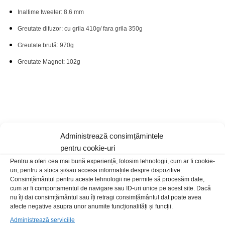
Inaltime tweeter: 8.6 mm
Greutate difuzor: cu grila 410g/ fara grila 350g
Greutate brută: 970g
Greutate Magnet: 102g
Administrează consimțămintele
Produse recomandate
pentru cookie-uri
Pentru a oferi cea mai bună experiență, folosim tehnologii, cum ar fi cookie-
uri, pentru a stoca și/sau accesa informațiile despre dispozitive.
Consimțământul pentru aceste tehnologii ne permite să procesăm date,
Stoc epuizat
cum ar fi comportamentul de navigare sau ID-uri unice pe acest site. Dacă
nu îți dai consimțământul sau îți retragi consimțământul dat poate avea
afecte negative asupra unor anumite funcționalități și funcții.
Administrează serviciile