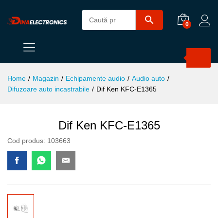
0
Products
search
Home
/
Magazin
/
Echipamente audio
/
Audio auto
/
Difuzoare auto incastrabile
/
Dif Ken KFC-E1365
Dif Ken KFC-E1365
Cod produs:
103663