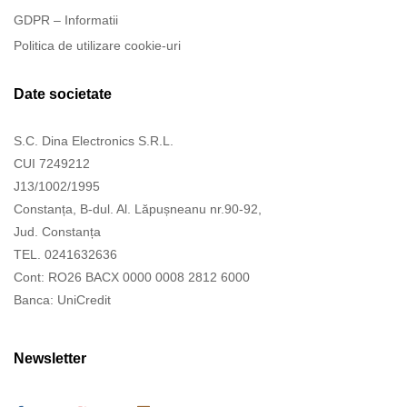
GDPR – Informatii
Politica de utilizare cookie-uri
Date societate
S.C. Dina Electronics S.R.L.
CUI 7249212
J13/1002/1995
Constanța, B-dul. Al. Lăpușneanu nr.90-92,
Jud. Constanța
TEL. 0241632636
Cont: RO26 BACX 0000 0008 2812 6000
Banca: UniCredit
Newsletter