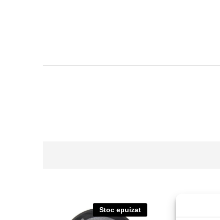
Stoc epuizat
S