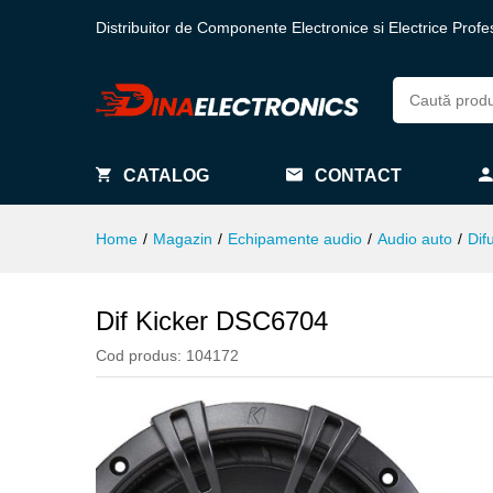
Distribuitor de Componente Electronice si Electrice Profe
CATALOG
CONTACT
Home
/
Magazin
/
Echipamente audio
/
Audio auto
/
Dif
Dif Kicker DSC6704
Cod produs:
104172