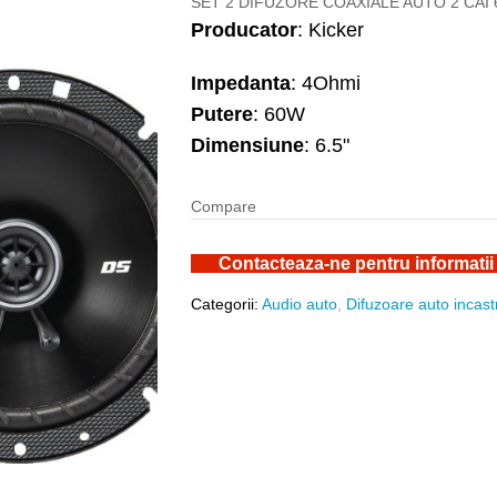
SET 2 DIFUZORE COAXIALE AUTO 2 CAI 
Producator
: Kicker
Impedanta
: 4Ohmi
Putere
: 60W
Dimensiune
: 6.5"
Compare
Contacteaza-ne pentru informatii
Categorii:
Audio auto
,
Difuzoare auto incast