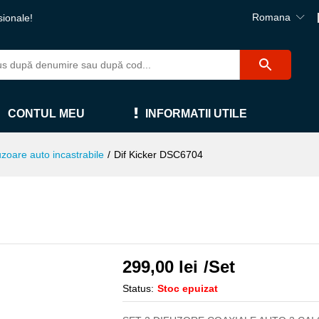
Romana
sionale!
CONTUL MEU
INFORMATII UTILE
uzoare auto incastrabile
/
Dif Kicker DSC6704
299,00
lei
/Set
Status:
Stoc epuizat