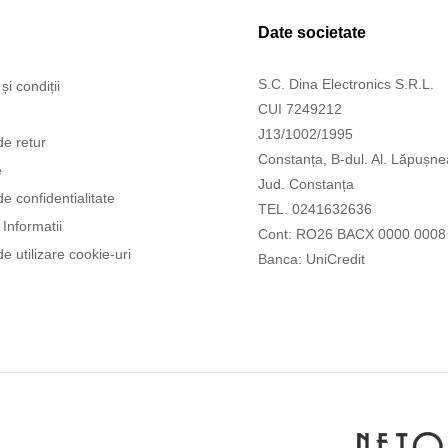
Date societate
S.C. Dina Electronics S.R.L.
și condiții
CUI 7249212
J13/1002/1995
de retur
Constanța, B-dul. Al. Lăpușne
e
Jud. Constanța
de confidentialitate
TEL. 0241632636
Informatii
Cont: RO26 BACX 0000 0008
de utilizare cookie-uri
Banca: UniCredit