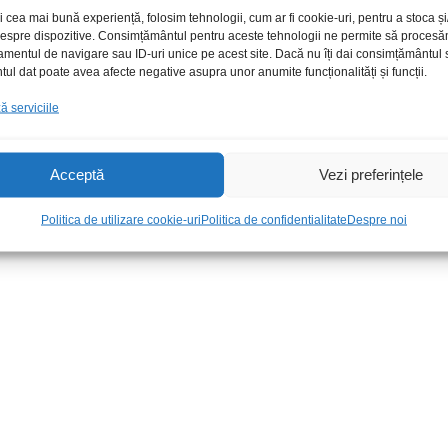
i cea mai bună experiență, folosim tehnologii, cum ar fi cookie-uri, pentru a stoca 
 despre dispozitive. Consimțământul pentru aceste tehnologii ne permite să proces
amentul de navigare sau ID-uri unice pe acest site. Dacă nu îți dai consimțământul sa
l dat poate avea afecte negative asupra unor anumite funcționalități și funcții.
 serviciile
Acceptă
Vezi preferințele
stra F-G 91-
Dif Alpine S-S40
Conect ISO 
Cielo 13pini
340,00
lei
/Set
Politica de utilizare cookie-uri
Politica de confidentialitate
Despre noi
20,00
lei
/Bu