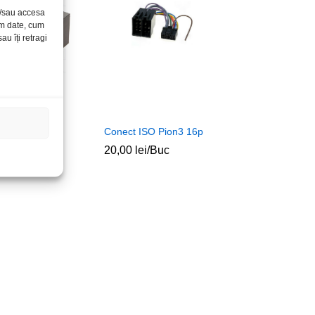
și/sau accesa
ăm date, cum
u îți retragi
Cas Daewoo
Conect ISO Pion3 16p
20,00
lei
/Buc
c