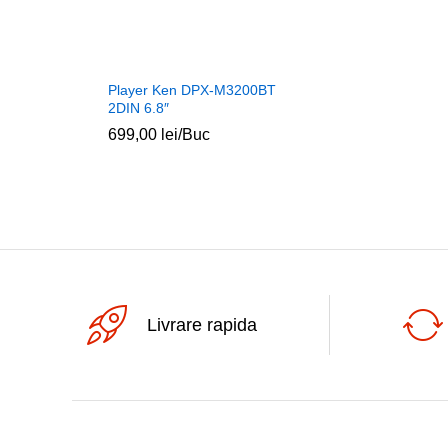
Player Ken DPX-M3200BT
2DIN 6.8″
699,00
lei
/Buc
Livrare rapida