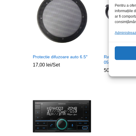
Pentru a ofer
informațiile
ar fi comport
consimțământu
Administrează
Protectie difuzoare auto 6.5″
Rama dif Opel A
05 plastic negru
17,00
lei
/Set
50,00
lei
/Set