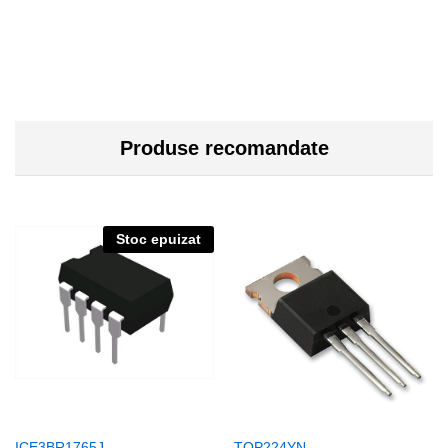
Produse recomandate
Stoc epuizat
ICE3BR1765J
TOP224YN