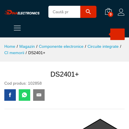
0
Products
search
Home
/
Magazin
/
Componente electronice
/
Circuite integrate
/
CI memorii
/
DS2401+
DS2401+
Cod produs:
102858