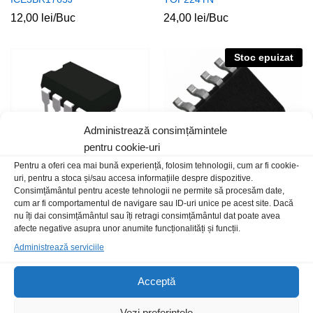
12,00
lei
/Buc
24,00
lei
/Buc
Stoc epuizat
Administrează consimțămintele
pentru cookie-uri
Pentru a oferi cea mai bună experiență, folosim tehnologii, cum ar fi cookie-
uri, pentru a stoca și/sau accesa informațiile despre dispozitive.
Consimțământul pentru aceste tehnologii ne permite să procesăm date,
KA5M02659R
L5970D-ST SMD
cum ar fi comportamentul de navigare sau ID-uri unice pe acest site. Dacă
nu îți dai consimțământul sau îți retragi consimțământul dat poate avea
12,00
lei
/Buc
23,00
lei
/Buc
afecte negative asupra unor anumite funcționalități și funcții.
Administrează serviciile
Stoc epuizat
Acceptă
Vezi preferințele