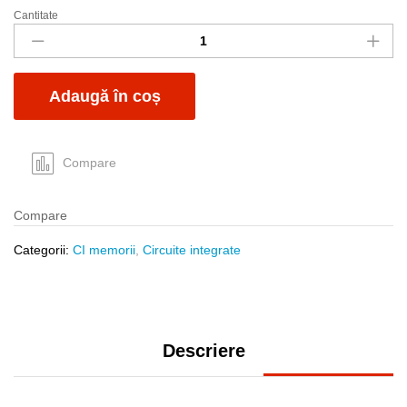
Cantitate
DS2401+
quantity
Adaugă în coș
Compare
Compare
Categorii:
CI memorii
,
Circuite integrate
Descriere