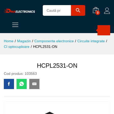
0
Products
search
Home
/
Magazin
/
Componente electronice
/
Circuite integrate
/
CI optocuploare
/
HCPL2531-ON
HCPL2531-ON
Cod produs:
103563