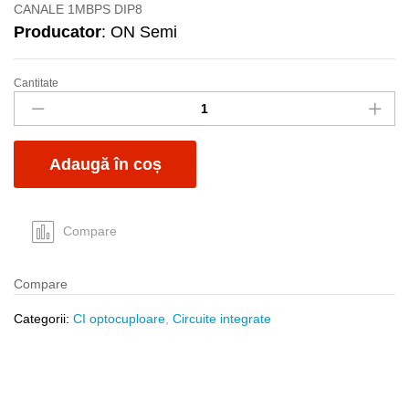
CANALE 1MBPS DIP8
Producator
: ON Semi
Cantitate
HCPL2531-
ON
quantity
Adaugă în coș
Compare
Compare
Categorii:
CI optocuploare
,
Circuite integrate