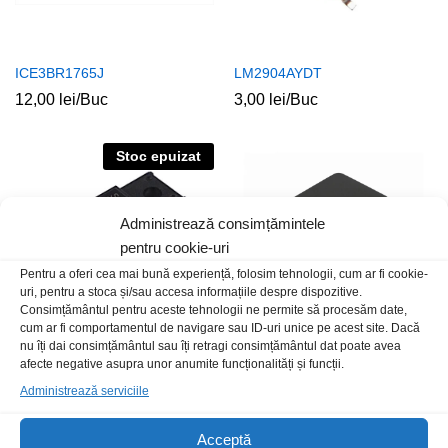
ICE3BR1765J
LM2904AYDT
12,00
lei
/Buc
3,00
lei
/Buc
Stoc epuizat
Administrează consimțămintele
pentru cookie-uri
Pentru a oferi cea mai bună experiență, folosim tehnologii, cum ar fi cookie-
uri, pentru a stoca și/sau accesa informațiile despre dispozitive.
Consimțământul pentru aceste tehnologii ne permite să procesăm date,
cum ar fi comportamentul de navigare sau ID-uri unice pe acest site. Dacă
nu îți dai consimțământul sau îți retragi consimțământul dat poate avea
STRW6765N
LM386
afecte negative asupra unor anumite funcționalități și funcții.
40,00
lei
/Buc
5,00
lei
/Buc
Administrează serviciile
Acceptă