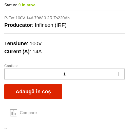
Status:
9 în stoc
P-Fet 100V 14A 79W 0.2R To220Ab
Producator
: Infineon (IRF)
Tensiune
: 100V
Curent (A)
: 14A
Cantitate
IRF9530N-
IR
quantity
Adaugă în coș
Compare