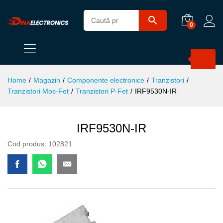
0
Products
search
Home
/
Magazin
/
Componente electronice
/
Tranzistori
/
Tranzistori Mos-Fet
/
Tranzistori P-Fet
/
IRF9530N-IR
IRF9530N-IR
Cod produs:
102821