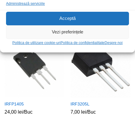
Administrează serviciile
IRFB7534
IRLB3034
Acceptă
12,00
lei
/Buc
10,00
lei
/Buc
Vezi preferințele
Stoc epuizat
Politica de utilizare cookie-uri
Politica de confidentialitate
Despre noi
IRFP1405
IRF3205L
24,00
lei
/Buc
7,00
lei
/Buc