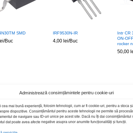
4N30TM SMD
IRF9530N-IR
Intr CR
ON-OFF
lei
lei
/Buc
4,00
4,00
lei
lei
/Buc
rocker 
50,00
50,00
l
l
Administrează consimțămintele pentru cookie-uri
i cea mai bună experiență, folosim tehnologii, cum ar fi cookie-uri, pentru a stoca 
 despre dispozitive. Consimțământul pentru aceste tehnologii ne permite să proces
amentul de navigare sau ID-uri unice pe acest site. Dacă nu îți dai consimțământul sa
l dat poate avea afecte negative asupra unor anumite funcționalități și funcții.
 serviciile