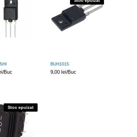
Stoc epuizat
5HI
BUH1015
ei
ei
/Buc
9,00
9,00
lei
lei
/Buc
Stoc epuizat