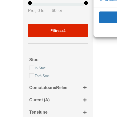
Preț
Preț
Preț:
0 lei
—
60 lei
minim
maxim
Filtrează
Stoc
În Stoc
Fară Stoc
Comutatoare/Relee
SP3T
Curent (A)
14A
Tensiune