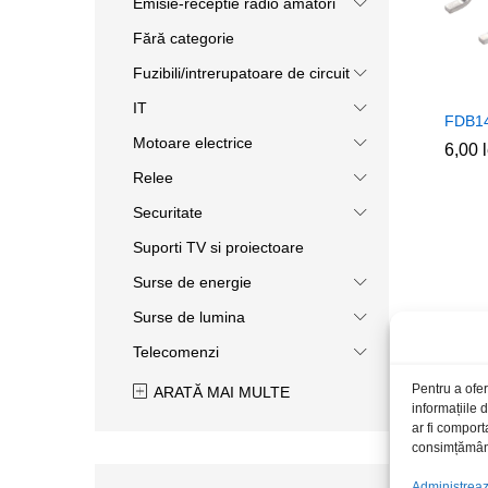
Emisie-receptie radio amatori
Fără categorie
Fuzibili/intrerupatoare de circuit
IT
FDB1
Motoare electrice
6,00
6,00
Relee
Securitate
Suporti TV si proiectoare
Surse de energie
Surse de lumina
Telecomenzi
Pentru a ofer
ARATĂ MAI MULTE
informațiile
ar fi comport
consimțământu
Administrează