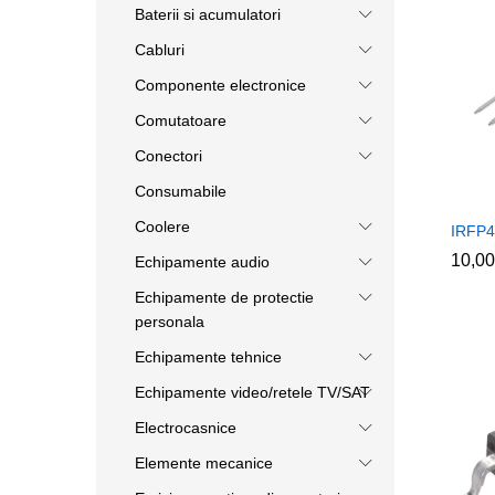
Baterii si acumulatori
Cabluri
Componente electronice
Comutatoare
Conectori
Consumabile
Coolere
IRFP
10,0
10,0
Echipamente audio
Echipamente de protectie
personala
Echipamente tehnice
Echipamente video/retele TV/SAT
Electrocasnice
Elemente mecanice