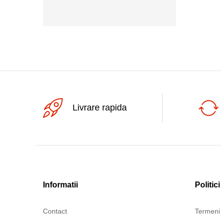
100V
1500V
240Vac
250Vac
300V
500V
Livrare rapida
Informatii
Politici
Contact
Termeni 