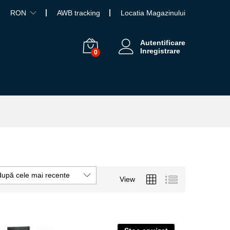
RON
AWB tracking
Locatia Magazinului
Autentificare
Inregistrare
0
după cele mai recente
View