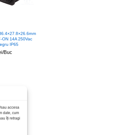
 36.4×27.8×26.6mm
-ON 14A 250Vac
negru IP65
ei
ei
/Buc
și/sau accesa
ăm date, cum
u îți retragi