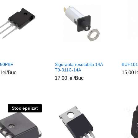
450PBF
Siguranta resetabila 14A
BUH101
T9-311C-14A
0
0
lei
lei
/Buc
15,00
15,00
l
l
17,00
17,00
lei
lei
/Buc
Stoc epuizat