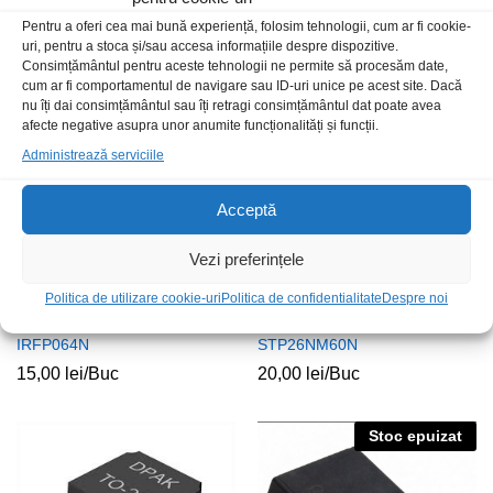
CSD17576Q5BT SMD
IRF640N
Pentru a oferi cea mai bună experiență, folosim tehnologii, cum ar fi cookie-
uri, pentru a stoca și/sau accesa informațiile despre dispozitive.
12,00
lei
/Buc
5,00
lei
/Buc
Consimțământul pentru aceste tehnologii ne permite să procesăm date,
cum ar fi comportamentul de navigare sau ID-uri unice pe acest site. Dacă
nu îți dai consimțământul sau îți retragi consimțământul dat poate avea
afecte negative asupra unor anumite funcționalități și funcții.
Administrează serviciile
Acceptă
Vezi preferințele
Politica de utilizare cookie-uri
Politica de confidentialitate
Despre noi
IRFP064N
STP26NM60N
15,00
lei
/Buc
20,00
lei
/Buc
Stoc epuizat