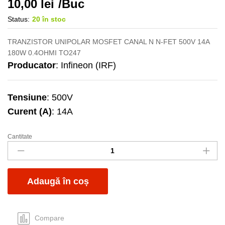
10,00
lei
/Buc
Status:
20 în stoc
TRANZISTOR UNIPOLAR MOSFET CANAL N N-FET 500V 14A
180W 0.4OHMI TO247
Producator
: Infineon (IRF)
Tensiune
: 500V
Curent (A)
: 14A
Cantitate
IRFP450PBF
quantity
Adaugă în coș
Compare