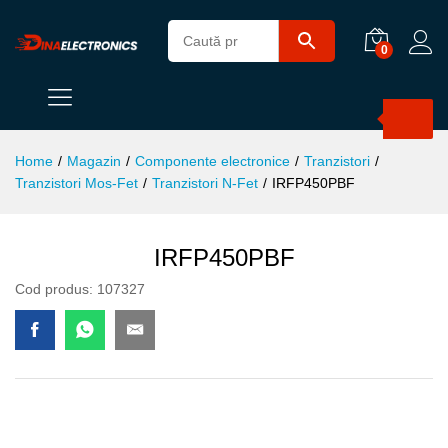
0
Products
search
Home
/
Magazin
/
Componente electronice
/
Tranzistori
/
Tranzistori Mos-Fet
/
Tranzistori N-Fet
/
IRFP450PBF
IRFP450PBF
Cod produs:
107327