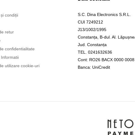
S.C. Dina Electronics S.R.L.
și condiții
CUI 7249212
J13/1002/1995
de retur
Constanța, B-dul. Al. Lăpușne
e
Jud. Constanța
de confidentialitate
TEL. 0241632636
Informatii
Cont: RO26 BACX 0000 0008
de utilizare cookie-uri
Banca: UniCredit