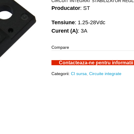
CIRCUIT INTEGRAT STABILIZATOR REGLA
Producator
: ST
Tensiune
: 1.25-28Vdc
Curent (A)
: 3A
Compare
Contacteaza-ne pentru informatii
Categorii:
CI sursa
,
Circuite integrate