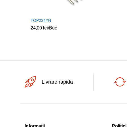
TOP224YN
24,00
lei
/Buc
Livrare rapida
Informatii
Politici