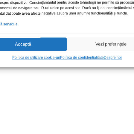
 despre dispozitive. Consimțământul pentru aceste tehnologii ne permite să proces
amentul de navigare sau ID-uri unice pe acest site. Dacă nu îți dai consimțământul sa
l dat poate avea afecte negative asupra unor anumite funcționalități și funcții.
 serviciile
Acceptă
Vezi preferințele
HT7550-1-SOT89
SN74HC139D
Politica de utilizare cookie-uri
Politica de confidentialitate
Despre noi
3,00
lei
/Buc
5,00
lei
/Buc