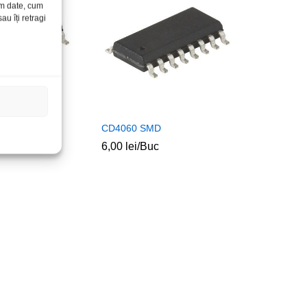
ăm date, cum
u îți retragi
-TI SMD
CD4060 SMD
6,00
lei
/Buc