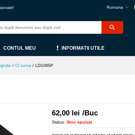
Romana
sionale!
CONTUL MEU
INFORMATII UTILE
egrate
/
CI sursa
/
LD1085P
62,00
lei
/Buc
Status:
Stoc epuizat