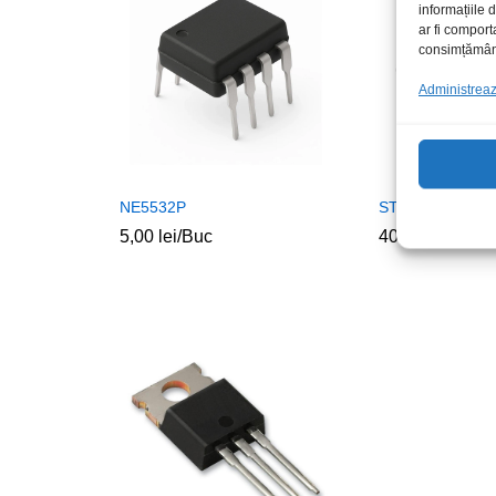
informațiile
ar fi comport
consimțământu
Administrează
NE5532P
STRW6765N
5,00
lei
/Buc
40,00
lei
/Buc