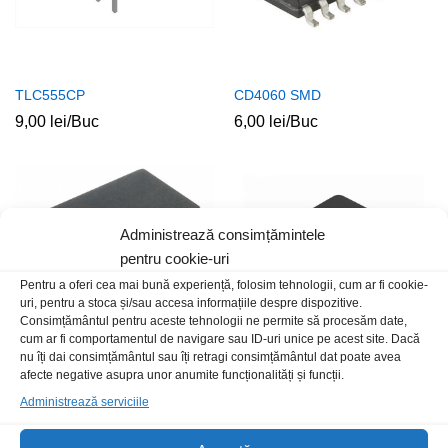
TLC555CP
CD4060 SMD
9,00
lei
/Buc
6,00
lei
/Buc
Administrează consimțămintele
pentru cookie-uri
Pentru a oferi cea mai bună experiență, folosim tehnologii, cum ar fi cookie-
uri, pentru a stoca și/sau accesa informațiile despre dispozitive.
Consimțământul pentru aceste tehnologii ne permite să procesăm date,
cum ar fi comportamentul de navigare sau ID-uri unice pe acest site. Dacă
nu îți dai consimțământul sau îți retragi consimțământul dat poate avea
afecte negative asupra unor anumite funcționalități și funcții.
ICL7660ACPAZ
NE5532P
Administrează serviciile
12,00
lei
/Buc
5,00
lei
/Buc