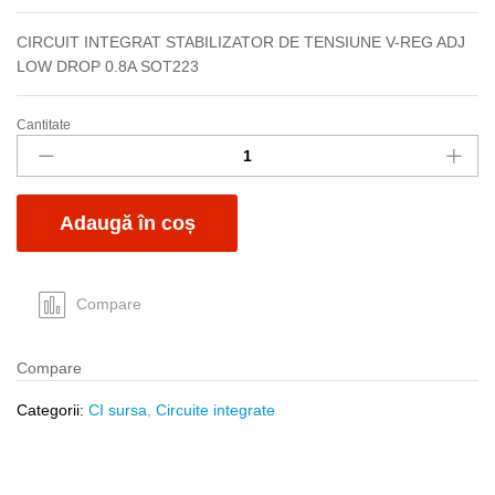
CIRCUIT INTEGRAT STABILIZATOR DE TENSIUNE V-REG ADJ
LOW DROP 0.8A SOT223
Cantitate
LM1117S-
ADJ
SMD
quantity
Adaugă în coș
Compare
Compare
Categorii:
CI sursa
,
Circuite integrate