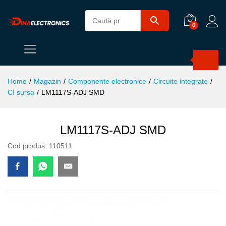
0
Products
search
Home
/
Magazin
/
Componente electronice
/
Circuite integrate
/
CI sursa
/
LM1117S-ADJ SMD
LM1117S-ADJ SMD
Cod produs:
110511