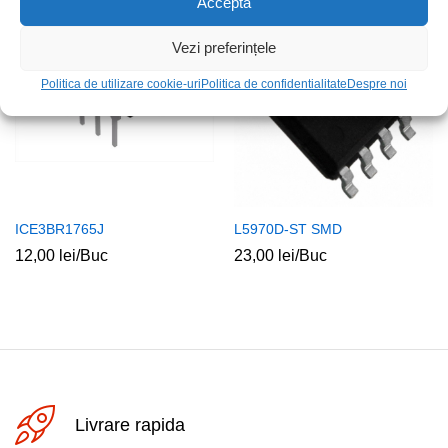
Acceptă
Stoc epuizat
Stoc epuizat
Vezi preferințele
Politica de utilizare cookie-uri
Politica de confidentialitate
Despre noi
ICE3BR1765J
L5970D-ST SMD
12,00
lei
/Buc
23,00
lei
/Buc
Livrare rapida