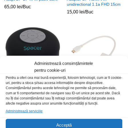
unidirectional 1.1a FHD 15cm
65,00
lei
/Buc
15,00
lei
/Buc
Administrează consimțămintele
pentru cookie-uri
Pentru a oferi cea mai bună experiență, folosim tehnologii, cum ar fi cookie-
uri, pentru a stoca și/sau accesa informațiile despre dispozitive.
Boxa portabila Spacer Ducky
Convertor HDMI mini-
Consimțământul pentru aceste tehnologii ne permite să procesăm date,
BT neagra
VGA+audio unidirectional 0.2m
cum ar fi comportamentul de navigare sau ID-uri unice pe acest site. Dacă
nu îți dai consimțământul sau îți retragi consimțământul dat poate avea
34,00
lei
/Buc
79,00
lei
/Buc
afecte negative asupra unor anumite funcționalități și funcții.
Administrează serviciile
Stoc epuizat
Acceptă