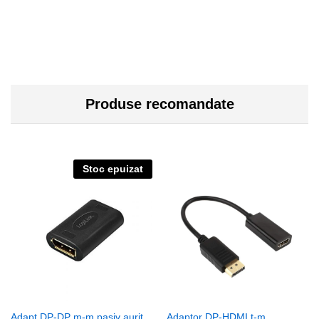
Produse recomandate
Stoc epuizat
Adapt DP-DP m-m pasiv aurit
Adaptor DP-HDMI t-m