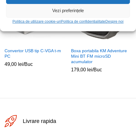
Vezi preferințele
Politica de utilizare cookie-uri
Politica de confidentialitate
Despre noi
Convertor USB tip C-VGA t-m
Boxa portabila KM Adventure
PC
Mini BT FM microSD
acumulator
49,00
lei
/Buc
179,00
lei
/Buc
Livrare rapida