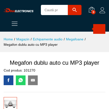
0
Products
search
Home
/
Magazin
/
Echipamente audio
/
Megafoane
/
Megafon dublu auto cu MP3 player
Megafon dublu auto cu MP3 player
Cod produs:
101270