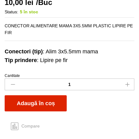
10,00
lei
/Buc
Status:
5 în stoc
CONECTOR ALIMENTARE MAMA 3X5.5MM PLASTIC LIPIRE PE
FIR
Conectori (tip)
: Alim 3x5.5mm mama
Tip prindere
: Lipire pe fir
Cantitate
Mufa
alim
mama
3x5.5mm
Adaugă în coș
plastic
fir
quantity
Compare