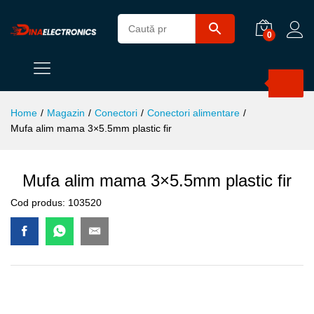
0
Products
search
Home
/
Magazin
/
Conectori
/
Conectori alimentare
/
Mufa alim mama 3×5.5mm plastic fir
Mufa alim mama 3×5.5mm plastic fir
Cod produs:
103520