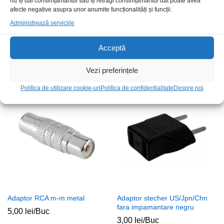
nu îți dai consimțământul sau îți retragi consimțământul dat poate avea
afecte negative asupra unor anumite funcționalități și funcții.
Administrează serviciile
Mufa USB A 3.0 tata fir lipire
Adapt USB A 3.0-Tip C m-t
Acceptă
OTG 20cm KM
6,00
lei
/Buc
25,00
lei
/Buc
Vezi preferințele
Politica de utilizare cookie-uri
Politica de confidentialitate
Despre noi
Adaptor RCA m-m metal
Adaptor stecher US/Jpn/Chn
fara impamantare negru
5,00
lei
/Buc
3,00
lei
/Buc