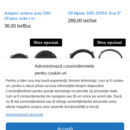
Adaptor antena auto DIN-
Dif Alpine SXE-2035S 3cai 8″
2Fakra unite t-m
289,00
lei
/Set
36,00
lei
/Buc
Stoc epuizat
Stoc epuizat
Administrează consimțămintele
pentru cookie-uri
Pentru a oferi cea mai bună experiență, folosim tehnologii, cum ar fi cookie-
uri, pentru a stoca și/sau accesa informațiile despre dispozitive.
Consimțământul pentru aceste tehnologii ne permite să procesăm date,
cum ar fi comportamentul de navigare sau ID-uri unice pe acest site. Dacă
nu îți dai consimțământul sau îți retragi consimțământul dat poate avea
Dif DBS60 6″ set auto
Rama dif Opel Astra F-G 91-05
afecte negative asupra unor anumite funcționalități și funcții.
plastic negru
90,00
lei
/Set
Administrează serviciile
50,00
lei
/Set
Acceptă