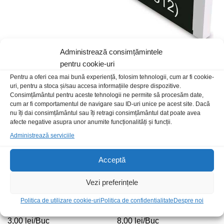
Administrează consimțămintele
R 0.6W 12k metal
R SMD 2W 10R 2512 Thick
Film
pentru cookie-uri
500,00
lei
/100buc
3,00
lei
/Buc
Pentru a oferi cea mai bună experiență, folosim tehnologii, cum ar fi cookie-
uri, pentru a stoca și/sau accesa informațiile despre dispozitive.
Consimțământul pentru aceste tehnologii ne permite să procesăm date,
Stoc epuizat
cum ar fi comportamentul de navigare sau ID-uri unice pe acest site. Dacă
nu îți dai consimțământul sau îți retragi consimțământul dat poate avea
afecte negative asupra unor anumite funcționalități și funcții.
Administrează serviciile
Acceptă
Vezi preferințele
Politica de utilizare cookie-uri
Politica de confidentialitate
Despre noi
R 5W 15K ceramica radiala
R 20W 5R6 ceramica
3,00
lei
/Buc
8,00
lei
/Buc