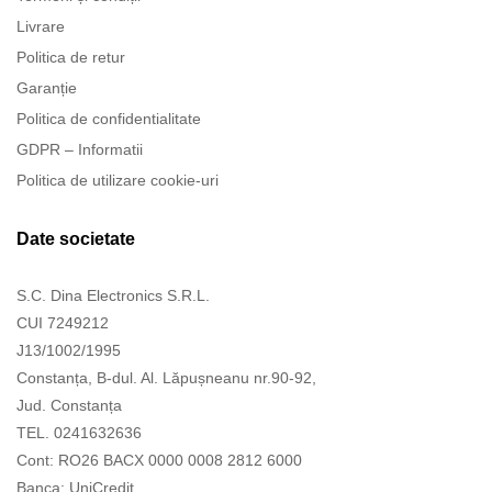
Livrare
Politica de retur
Garanție
Politica de confidentialitate
GDPR – Informatii
Politica de utilizare cookie-uri
Date societate
S.C. Dina Electronics S.R.L.
CUI 7249212
J13/1002/1995
Constanța, B-dul. Al. Lăpușneanu nr.90-92,
Jud. Constanța
TEL. 0241632636
Cont: RO26 BACX 0000 0008 2812 6000
Banca: UniCredit