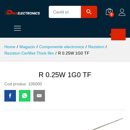
0
Products
search
Home
/
Magazin
/
Componente electronice
/
Rezistori
/
Rezistori CerMet-Thick film
/
R 0.25W 1G0 TF
R 0.25W 1G0 TF
Cod produs:
105000