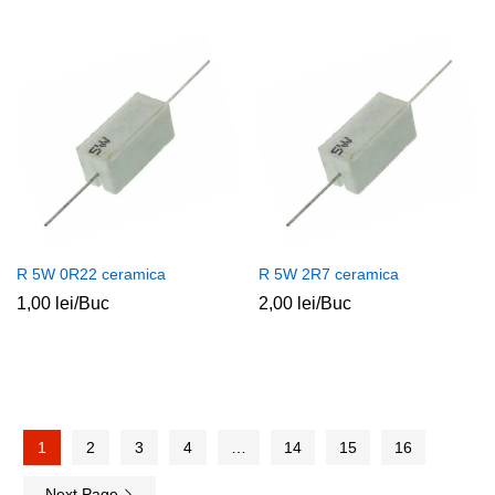
R 5W 0R22 ceramica
R 5W 2R7 ceramica
1,00
lei
/Buc
2,00
lei
/Buc
1
2
3
4
…
14
15
16
Next Page