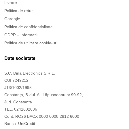
Livrare
Politica de retur
Garanție
Politica de confidentialitate
GDPR – Informatii
Politica de utilizare cookie-uri
Date societate
S.C. Dina Electronics S.R.L.
CUI 7249212
J13/1002/1995
Constanța, B-dul. Al. Lăpușneanu nr.90-92,
Jud. Constanța
TEL. 0241632636
Cont: RO26 BACX 0000 0008 2812 6000
Banca: UniCredit