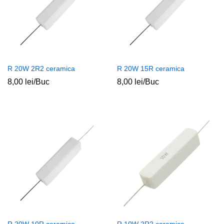
R 20W 2R2 ceramica
R 20W 15R ceramica
8,00
lei
/Buc
8,00
lei
/Buc
ț
ț
im
xim