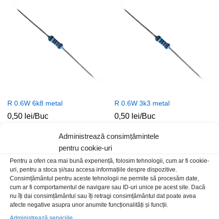
R 0.6W 6k8 metal
R 0.6W 3k3 metal
0,50
lei
/Buc
0,50
lei
/Buc
Administrează consimțămintele
pentru cookie-uri
Pentru a oferi cea mai bună experiență, folosim tehnologii, cum ar fi cookie-
uri, pentru a stoca și/sau accesa informațiile despre dispozitive.
Consimțământul pentru aceste tehnologii ne permite să procesăm date,
cum ar fi comportamentul de navigare sau ID-uri unice pe acest site. Dacă
nu îți dai consimțământul sau îți retragi consimțământul dat poate avea
afecte negative asupra unor anumite funcționalități și funcții.
Administrează serviciile