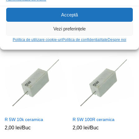
Acceptă
R 0.6W 1R0 metal
R 10W 5R6 ceramica
Vezi preferințele
0,50
lei
/Buc
3,00
lei
/Buc
Politica de utilizare cookie-uri
Politica de confidentialitate
Despre noi
R 5W 10k ceramica
R 5W 100R ceramica
2,00
lei
/Buc
2,00
lei
/Buc