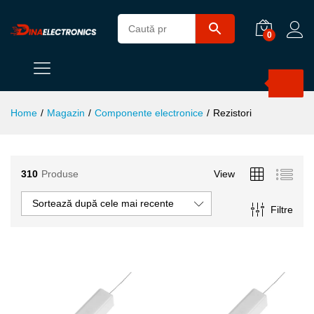
0
Products
search
Home
/
Magazin
/
Componente electronice
/
Rezistori
310
Produse
View
Sortează după cele mai recente
Filtre