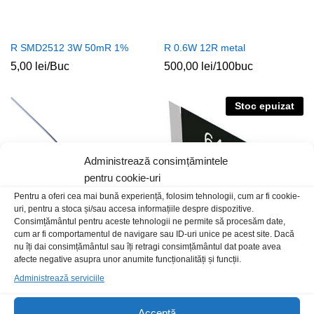
R SMD2512 3W 50mR 1%
R 0.6W 12R metal
5,00
lei
/Buc
500,00
lei
/100buc
Stoc epuizat
Administrează consimțămintele
pentru cookie-uri
Pentru a oferi cea mai bună experiență, folosim tehnologii, cum ar fi cookie-
uri, pentru a stoca și/sau accesa informațiile despre dispozitive.
Consimțământul pentru aceste tehnologii ne permite să procesăm date,
cum ar fi comportamentul de navigare sau ID-uri unice pe acest site. Dacă
nu îți dai consimțământul sau îți retragi consimțământul dat poate avea
R 3W 39R bobinat
R SMD 2W 10R 2512 Thick
afecte negative asupra unor anumite funcționalități și funcții.
Film
1,00
lei
/Buc
Administrează serviciile
3,00
lei
/Buc
Acceptă