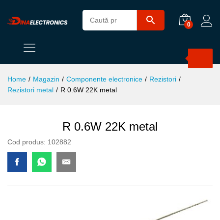
0
Products
search
Home
/
Magazin
/
Componente electronice
/
Rezistori
/
Rezistori metal
/
R 0.6W 22K metal
R 0.6W 22K metal
Cod produs:
102882