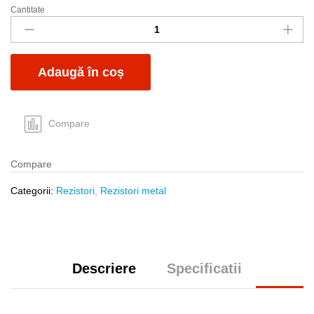
Cantitate
R
0.6W
22K
metal
Adaugă în coș
quantity
Compare
Compare
Categorii:
Rezistori
,
Rezistori metal
Descriere
Specificatii