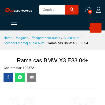
0
Products
search
Home
/
Magazin
/
Echipamente audio
/
Audio auto
/
Accesorii montaj audio auto
/
Rama cas BMW X3 E83 04+
Rama cas BMW X3 E83 04+
Cod produs:
102372