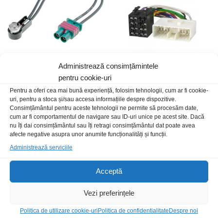
Administrează consimțămintele
pentru cookie-uri
Adapt ant Fakra dublu-ISO m-t
Conector ISO Daewoo Matiz
Pentru a oferi cea mai bună experiență, folosim tehnologii, cum ar fi cookie-
49,00
lei
/Buc
30,00
lei
/Buc
uri, pentru a stoca și/sau accesa informațiile despre dispozitive.
Consimțământul pentru aceste tehnologii ne permite să procesăm date,
cum ar fi comportamentul de navigare sau ID-uri unice pe acest site. Dacă
nu îți dai consimțământul sau îți retragi consimțământul dat poate avea
afecte negative asupra unor anumite funcționalități și funcții.
Administrează serviciile
Acceptă
Vezi preferințele
Politica de utilizare cookie-uri
Politica de confidentialitate
Despre noi