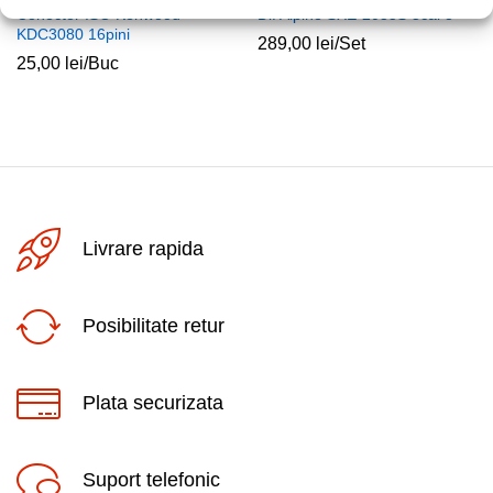
Conector ISO Kenwood
Dif Alpine SXE-2035S 3cai 8″
KDC3080 16pini
289,00
lei
/Set
25,00
lei
/Buc
Livrare rapida
Posibilitate retur
Plata securizata
Suport telefonic