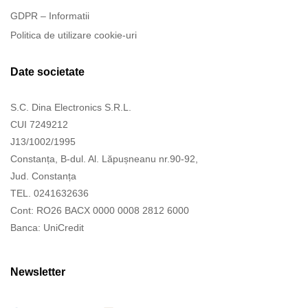
GDPR – Informatii
Politica de utilizare cookie-uri
Date societate
S.C. Dina Electronics S.R.L.
CUI 7249212
J13/1002/1995
Constanța, B-dul. Al. Lăpușneanu nr.90-92,
Jud. Constanța
TEL. 0241632636
Cont: RO26 BACX 0000 0008 2812 6000
Banca: UniCredit
Newsletter