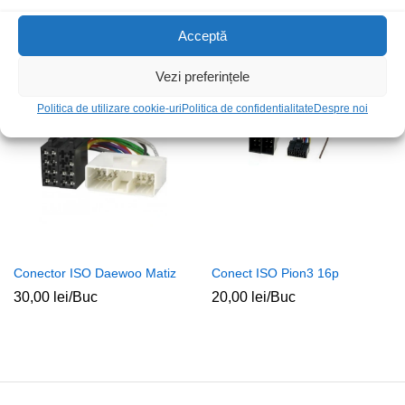
T-M
340,00
lei
/Set
92,00
lei
/Buc
Acceptă
Vezi preferințele
Politica de utilizare cookie-uri
Politica de confidentialitate
Despre noi
Conector ISO Daewoo Matiz
Conect ISO Pion3 16p
30,00
lei
/Buc
20,00
lei
/Buc