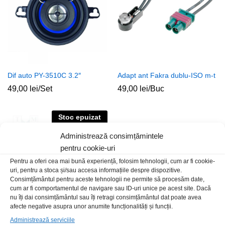
Dif auto PY-3510C 3.2″
Adapt ant Fakra dublu-ISO m-t
49,00
lei
/Set
49,00
lei
/Buc
Stoc epuizat
Administrează consimțămintele
pentru cookie-uri
Pentru a oferi cea mai bună experiență, folosim tehnologii, cum ar fi cookie-
uri, pentru a stoca și/sau accesa informațiile despre dispozitive.
Consimțământul pentru aceste tehnologii ne permite să procesăm date,
cum ar fi comportamentul de navigare sau ID-uri unice pe acest site. Dacă
nu îți dai consimțământul sau îți retragi consimțământul dat poate avea
afecte negative asupra unor anumite funcționalități și funcții.
Administrează serviciile
Conect aux Audi MMI3G-USB A
Dif Alpine S-S40