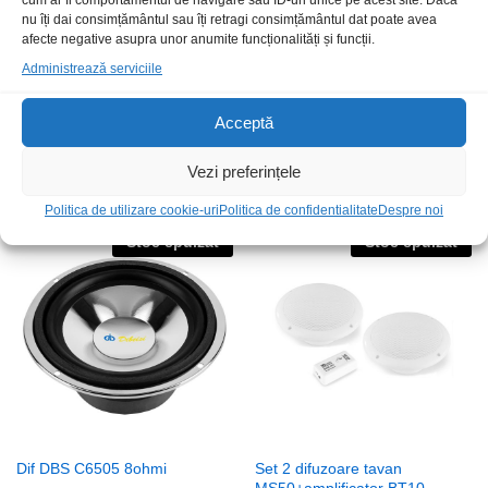
cum ar fi comportamentul de navigare sau ID-uri unice pe acest site. Dacă
nu îți dai consimțământul sau îți retragi consimțământul dat poate avea
afecte negative asupra unor anumite funcționalități și funcții.
Administrează serviciile
Acceptă
Difuzor 22x9x4mm LD-SP-
Difuzor Alien AN-0815 8Ohmi
2209 0.5W 8R
240,00
lei
/Buc
Vezi preferințele
12,00
lei
/Buc
Politica de utilizare cookie-uri
Politica de confidentialitate
Despre noi
Stoc epuizat
Stoc epuizat
Dif DBS C6505 8ohmi
Set 2 difuzoare tavan