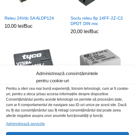
Releu 24Vdc 5A ALDP124
Soclu releu 8p 14FF-2Z-C2
DPDT DIN mic
10,00
lei
/Buc
20,00
lei
/Buc
Administrează consimțămintele
pentru cookie-uri
Pentru a oferi cea mai bună experiență, folosim tehnologii, cum ar fi cookie-
uri, pentru a stoca și/sau accesa informațiile despre dispozitive.
Consimțământul pentru aceste tehnologii ne permite să procesăm date,
cum ar fi comportamentul de navigare sau ID-uri unice pe acest site. Dacă
nu îți dai consimțământul sau îți retragi consimțământul dat poate avea
Releu 12Vdc auto 30A V23084-
Releu 12Vdc 20A SPST-NO
afecte negative asupra unor anumite funcționalități și funcții.
C2002-A303
HF152FD
Administrează serviciile
90,00
lei
/Buc
13,00
lei
/Buc