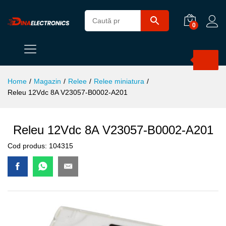
0
Products
search
Home
/
Magazin
/
Relee
/
Relee miniatura
/
Releu 12Vdc 8A V23057-B0002-A201
Releu 12Vdc 8A V23057-B0002-A201
Cod produs:
104315