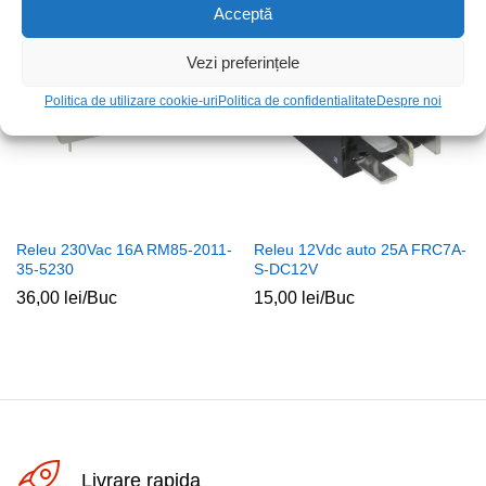
Acceptă
Vezi preferințele
Politica de utilizare cookie-uri
Politica de confidentialitate
Despre noi
Releu 230Vac 16A RM85-2011-
Releu 12Vdc auto 25A FRC7A-
35-5230
S-DC12V
36,00
lei
/Buc
15,00
lei
/Buc
Livrare rapida