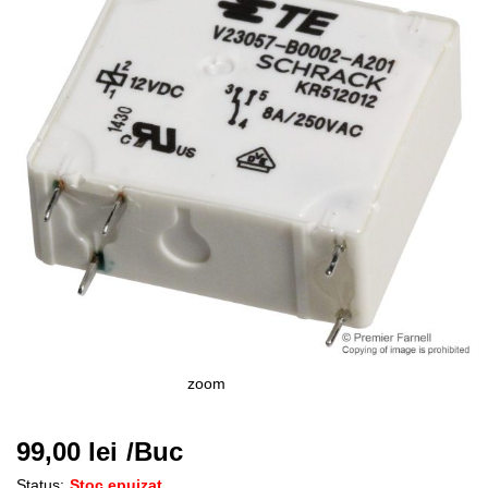
zoom
99,00
lei
/Buc
Status:
Stoc epuizat