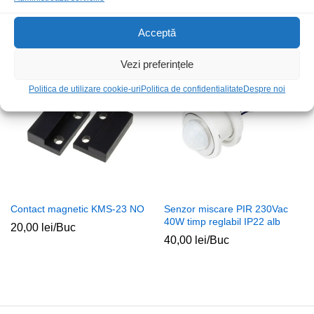
fereastra
18W timp fix 25s 10lux IP22
10,00
lei
/Buc
30,00
lei
/Buc
Acceptă
Vezi preferințele
Politica de utilizare cookie-uri
Politica de confidentialitate
Despre noi
Contact magnetic KMS-23 NO
Senzor miscare PIR 230Vac
40W timp reglabil IP22 alb
20,00
lei
/Buc
40,00
lei
/Buc