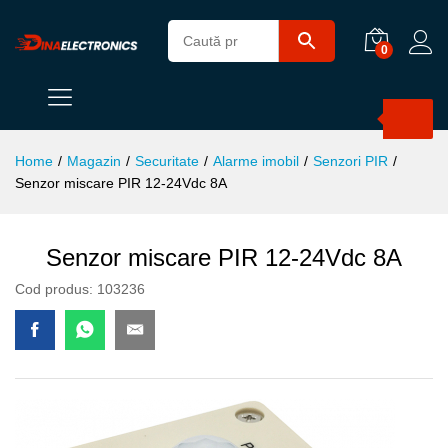
0
Products
search
Home
/
Magazin
/
Securitate
/
Alarme imobil
/
Senzori PIR
/
Senzor miscare PIR 12-24Vdc 8A
Senzor miscare PIR 12-24Vdc 8A
Cod produs:
103236