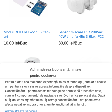
Modul RFID RC522 cu 2 tag-
Senzor miscare PIR 230Vac
uri
40W timp fix 45s 3-6lux IP22
10,00
lei
/Buc
30,00
lei
/Buc
Administrează consimțămintele
pentru cookie-uri
Pentru a oferi cea mai bună experiență, folosim tehnologii, cum ar fi cookie-
uri, pentru a stoca și/sau accesa informațiile despre dispozitive.
Consimțământul pentru aceste tehnologii ne permite să procesăm date,
cum ar fi comportamentul de navigare sau ID-uri unice pe acest site. Dacă
nu îți dai consimțământul sau îți retragi consimțământul dat poate avea
afecte negative asupra unor anumite funcționalități și funcții.
Senzor deschidere usa
Senzor miscare PIR 12-24Vdc
Administrează serviciile