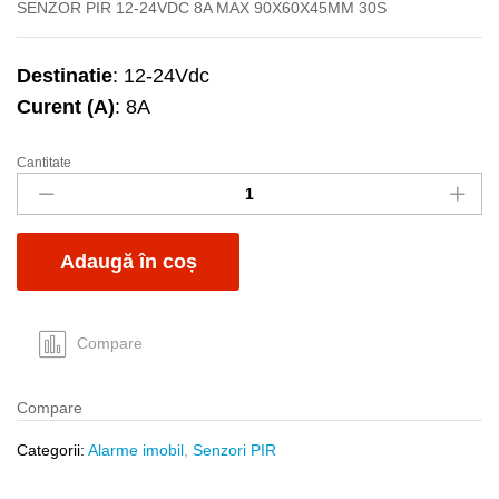
SENZOR PIR 12-24VDC 8A MAX 90X60X45MM 30S
Destinatie
: 12-24Vdc
Curent (A)
: 8A
Cantitate
Senzor
miscare
PIR
12-
Adaugă în coș
24Vdc
8A
quantity
Compare
Compare
Categorii:
Alarme imobil
,
Senzori PIR