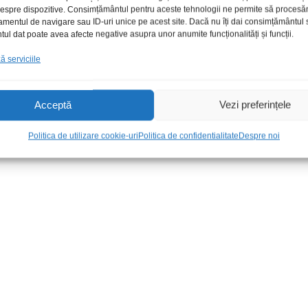
 despre dispozitive. Consimțământul pentru aceste tehnologii ne permite să proces
amentul de navigare sau ID-uri unice pe acest site. Dacă nu îți dai consimțământul sa
l dat poate avea afecte negative asupra unor anumite funcționalități și funcții.
 serviciile
Acceptă
Vezi preferințele
50Vac
Siguranta auto Megaval 200A
Siguranta fuz
zata
albastra
80A
Politica de utilizare cookie-uri
Politica de confidentialitate
Despre noi
15,00
lei
/Buc
9,00
lei
/Buc