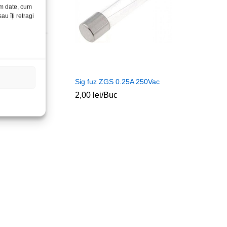
ăm date, cum
u îți retragi
ibila auto AGU
Sig fuz ZGS 0.25A 250Vac
2,00
lei
/Buc