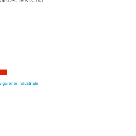
 400VAC 250VDC D01
Sigurante industriale