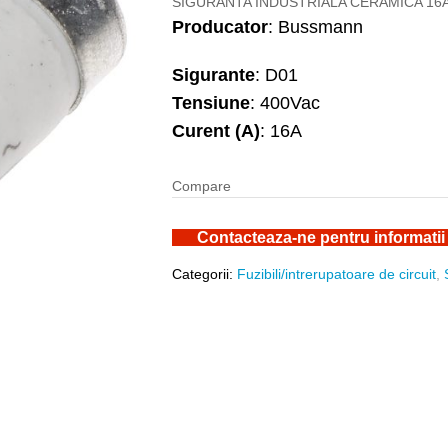
SIGURANTA INDUSTRIALA CERAMICA 16A
Producator
: Bussmann
Sigurante
: D01
Tensiune
: 400Vac
Curent (A)
: 16A
Compare
Contacteaza-ne pentru informatii
Categorii:
Fuzibili/intrerupatoare de circuit
,