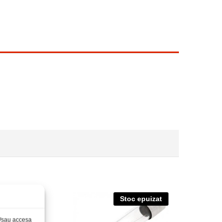
Stoc epuizat
și/sau accesa