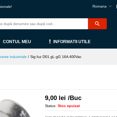
Romana
sionale!
CONTUL MEU
INFORMATII UTILE
rante industriale
/
Sig fuz D01 gL-gG 16A 400Vac
9,00
lei
/Buc
Status:
Stoc epuizat