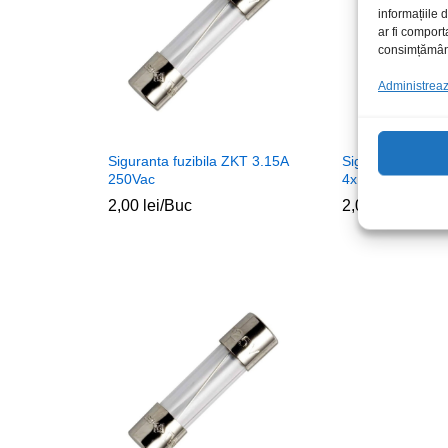
informațiile
ar fi comport
consimțământu
Administrează
Siguranta fuzibila ZKT 3.15A
Sig PCB 0.5A 2
250Vac
4x11mm tempori
2,00
lei
/Buc
2,00
lei
/Buc