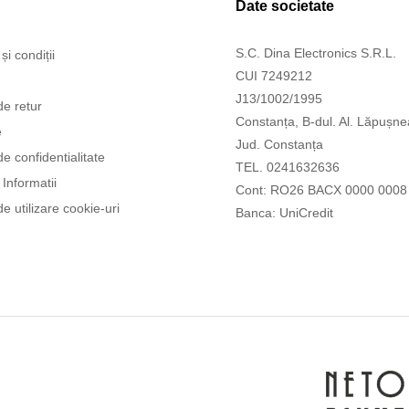
Date societate
S.C. Dina Electronics S.R.L.
și condiții
CUI 7249212
J13/1002/1995
de retur
Constanța, B-dul. Al. Lăpușne
e
Jud. Constanța
de confidentialitate
TEL. 0241632636
Informatii
Cont: RO26 BACX 0000 0008
de utilizare cookie-uri
Banca: UniCredit