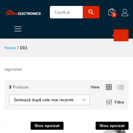
0
Products
search
Home
/
D01
sigurante
3
Produse
View
Sortează după cele mai recente
Filtre
Stoc epuizat
Stoc epuizat