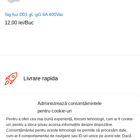
Sig fuz D01 gL-gG 6A 400Vac
12,00
lei
/Buc
ț
ț
im
xim
Livrare rapida
Posibilitate retur
Administrează consimțămintele
pentru cookie-uri
Pentru a oferi cea mai bună experiență, folosim tehnologii, cum ar fi cookie-
Plata securizata
uri, pentru a stoca și/sau accesa informațiile despre dispozitive.
Consimțământul pentru aceste tehnologii ne permite să procesăm date,
cum ar fi comportamentul de navigare sau ID-uri unice pe acest site. Dacă