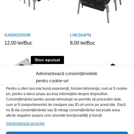
KA5M02659R
LNK364PN
12,00
lei
/Buc
8,00
lei
/Buc
Stoc epuizat
Administrează consimțămintele
pentru cookie-uri
Pentru a oferi cea mai bună experiență, folosim tehnologii, cum ar fi cookie-
uri, pentru a stoca și/sau accesa informațiile despre dispozitive.
Consimțământul pentru aceste tehnologii ne permite să procesăm date,
cum ar fi comportamentul de navigare sau ID-uri unice pe acest site. Dacă
nu îți dai consimțământul sau îți retragi consimțământul dat poate avea
afecte negative asupra unor anumite funcționalități și funcții.
UA7812ACT-Fsc
DS18B20+
Administrează serviciile
2,00
lei
/Buc
20,00
lei
/Buc