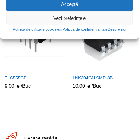
Acceptă
Vezi preferințele
Politica de utilizare cookie-uri
Politica de confidentialitate
Despre noi
TLC555CP
LNK304GN SMD-8B
9,00
lei
/Buc
10,00
lei
/Buc
Livrare rapida