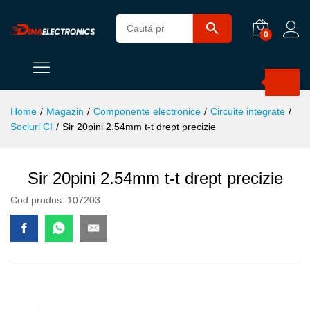
0
Products
search
Home
/
Magazin
/
Componente electronice
/
Circuite integrate
/
Socluri CI
/
Sir 20pini 2.54mm t-t drept precizie
Sir 20pini 2.54mm t-t drept precizie
Cod produs:
107203