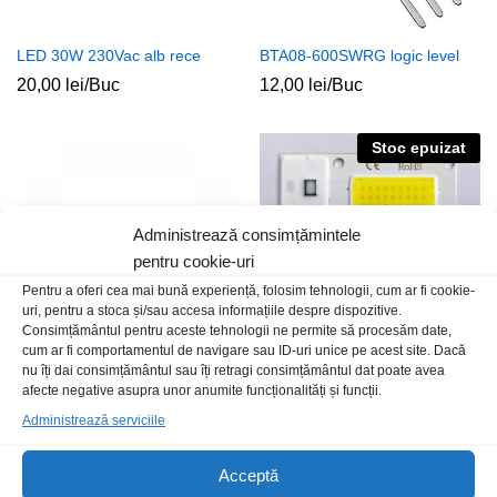
LED 30W 230Vac alb rece
BTA08-600SWRG logic level
20,00
lei
/Buc
12,00
lei
/Buc
Stoc epuizat
Administrează consimțămintele
pentru cookie-uri
Pentru a oferi cea mai bună experiență, folosim tehnologii, cum ar fi cookie-
uri, pentru a stoca și/sau accesa informațiile despre dispozitive.
Consimțământul pentru aceste tehnologii ne permite să procesăm date,
cum ar fi comportamentul de navigare sau ID-uri unice pe acest site. Dacă
nu îți dai consimțământul sau îți retragi consimțământul dat poate avea
LED530redCT12V
LED 20W 230Vac alb rece
afecte negative asupra unor anumite funcționalități și funcții.
2,00
lei
/Buc
15,00
lei
/Buc
Administrează serviciile
Stoc epuizat
Acceptă