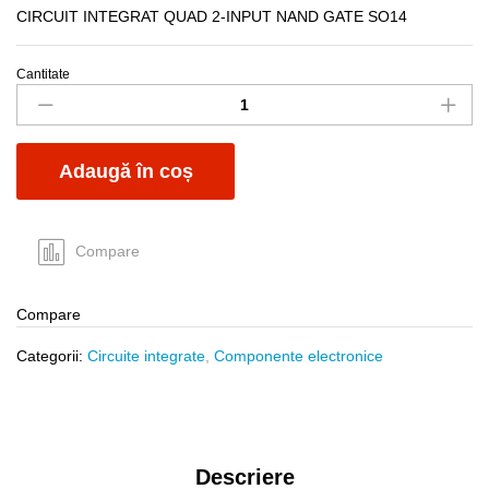
CIRCUIT INTEGRAT QUAD 2-INPUT NAND GATE SO14
Cantitate
SN74HC00D
SMD
quantity
Adaugă în coș
Compare
Compare
Categorii:
Circuite integrate
,
Componente electronice
Descriere