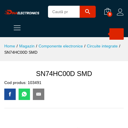
0
Products
search
Home
/
Magazin
/
Componente electronice
/
Circuite integrate
/
SN74HC00D SMD
SN74HC00D SMD
Cod produs:
103491