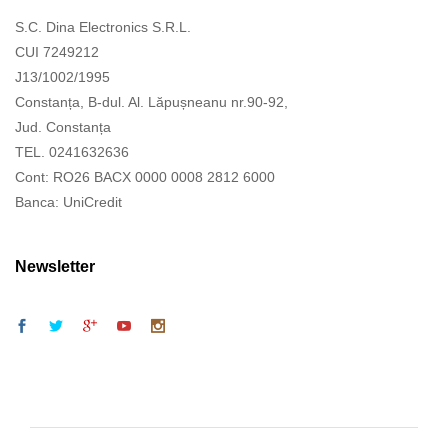
S.C. Dina Electronics S.R.L.
CUI 7249212
J13/1002/1995
Constanța, B-dul. Al. Lăpușneanu nr.90-92,
Jud. Constanța
TEL. 0241632636
Cont: RO26 BACX 0000 0008 2812 6000
Banca: UniCredit
Newsletter