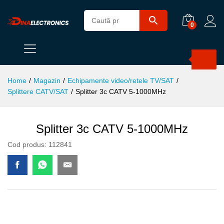
0
Products
search
Home
/
Magazin
/
Echipamente video/retele TV/SAT
/
Splittere CATV/SAT
/
Splitter 3c CATV 5-1000MHz
Splitter 3c CATV 5-1000MHz
Cod produs:
112841