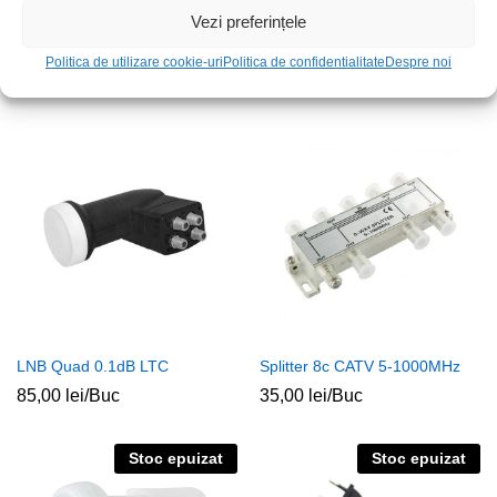
Vezi preferințele
Splitter 4C Sat Konig
Splitter HDMI 4c 2.0a cu
amplificare 4k 60Hz
17,00
lei
/Buc
Politica de utilizare cookie-uri
Politica de confidentialitate
Despre noi
221,00
lei
/Buc
LNB Quad 0.1dB LTC
Splitter 8c CATV 5-1000MHz
85,00
lei
/Buc
35,00
lei
/Buc
Stoc epuizat
Stoc epuizat