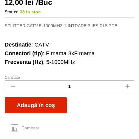
12,00
lei
/Buc
Status:
33 în stoc
SPLITTER CATV 5-1000MHZ 1 INTRARE 3 IESIRI 5.7DB
Destinatie
: CATV
Conectori (tip)
: F mama-3xF mama
Frecventa (Hz)
: 5-1000MHz
Cantitate
Splitter
3c
CATV
5-
Adaugă în coș
1000MHz
quantity
Compare