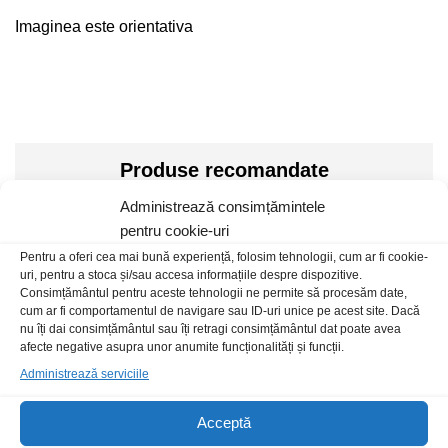
Imaginea este orientativa
Produse recomandate
Administrează consimțămintele
pentru cookie-uri
Pentru a oferi cea mai bună experiență, folosim tehnologii, cum ar fi cookie-
Stoc epuizat
uri, pentru a stoca și/sau accesa informațiile despre dispozitive.
Consimțământul pentru aceste tehnologii ne permite să procesăm date,
cum ar fi comportamentul de navigare sau ID-uri unice pe acest site. Dacă
nu îți dai consimțământul sau îți retragi consimțământul dat poate avea
afecte negative asupra unor anumite funcționalități și funcții.
Administrează serviciile
Acceptă