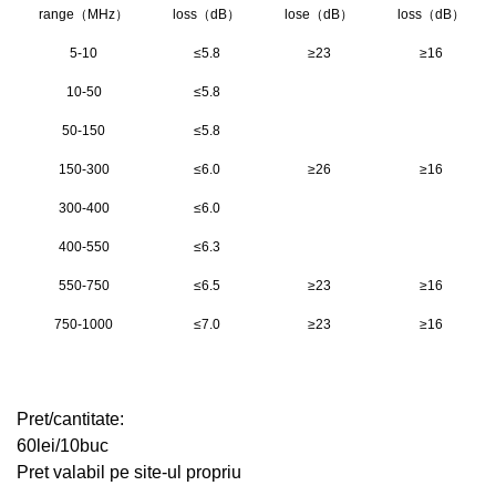
range
（
MHz
）
loss
（
dB
）
lose
（
dB
）
loss
（
dB
）
5-10
≤5.8
≥23
≥16
10-50
≤5.8
50-150
≤5.8
150-300
≤6.0
≥26
≥16
300-400
≤6.0
400-550
≤6.3
550-750
≤6.5
≥23
≥16
750-1000
≤7.0
≥23
≥16
Pret/cantitate:
60lei/10buc
Pret valabil pe site-ul propriu