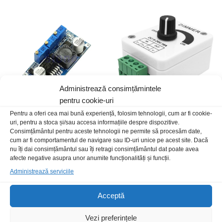
Administrează consimțămintele
pentru cookie-uri
Pentru a oferi cea mai bună experiență, folosim tehnologii, cum ar fi cookie-
Convertor DC-DC 4-40V 1.25-
Variator tensiune LED 16A 9-
uri, pentru a stoca și/sau accesa informațiile despre dispozitive.
37V 3A step down CC CV
24Vdc
Consimțământul pentru aceste tehnologii ne permite să procesăm date,
15,00
lei
/Buc
80,00
lei
/Buc
cum ar fi comportamentul de navigare sau ID-uri unice pe acest site. Dacă
nu îți dai consimțământul sau îți retragi consimțământul dat poate avea
afecte negative asupra unor anumite funcționalități și funcții.
Administrează serviciile
Acceptă
Vezi preferințele