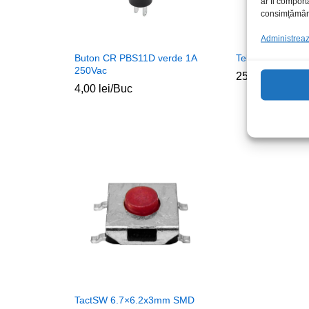
ar fi comport
consimțământu
Administrează
Buton CR PBS11D verde 1A
Telecomanda All
250Vac
25,00
lei
/Buc
4,00
lei
/Buc
TactSW 6.7×6.2x3mm SMD