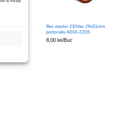
u îți retragi
mitator WLK-
Bec martor 230Vac 29x51mm
aneta verde
portocaliu AD16-22DS
8,00
lei
/Buc