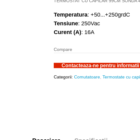
TERMOSTAT CU CAPILAR 99CM SONDA 
Temperatura
: +50...+250grdC
Tensiune
: 250Vac
Curent (A)
: 16A
Compare
Contacteaza-ne pentru informatii
Categorii:
Comutatoare
,
Termostate cu capi