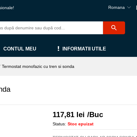
Romana
sionale!
CONTUL MEU
INFORMATII UTILE
/
Termostat monofazic cu tren si sonda
onda
117,81
lei
/Buc
Status:
Stoc epuizat