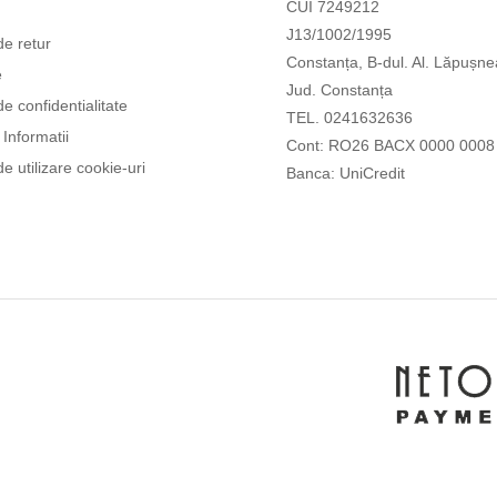
CUI 7249212
J13/1002/1995
de retur
Constanța, B-dul. Al. Lăpușne
e
Jud. Constanța
de confidentialitate
TEL. 0241632636
Informatii
Cont: RO26 BACX 0000 0008
de utilizare cookie-uri
Banca: UniCredit