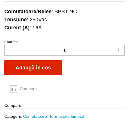
Comutatoare/Relee
: SPST-NC
Tensiune
: 250Vac
Curent (A)
: 16A
Cantitate
Termostat
NC80
16A
250Vac
Adaugă în coș
quantity
Compare
Compare
Categorii:
Comutatoare
,
Termostate bimetal