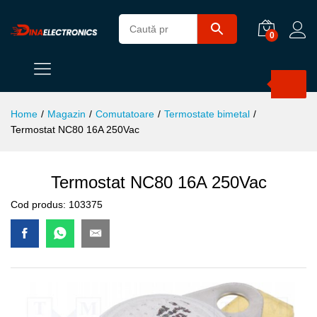
0
Products
search
Home
/
Magazin
/
Comutatoare
/
Termostate bimetal
/
Termostat NC80 16A 250Vac
Termostat NC80 16A 250Vac
Cod produs:
103375