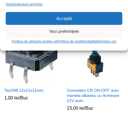
Buton CR 2x2A 250Vac ON-ON
Comutator OFF-ON auto
Administrează serviciile
PS24202 metalic
maneta rosu cu iluminare
15,00
lei
/Buc
11,00
lei
/Buc
Acceptă
Vezi preferințele
Politica de utilizare cookie-uri
Politica de confidentialitate
Despre noi
TactSW 12x12x11mm
Comutator CR ON-OFF auto
maneta albastru cu iluminare
1,00
lei
/Buc
12V auto
15,00
lei
/Buc