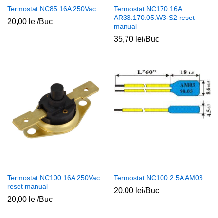
Termostat NC85 16A 250Vac
Termostat NC170 16A
AR33.170.05.W3-S2 reset
20,00
lei
/Buc
manual
35,70
lei
/Buc
ț
ț
im
xim
Termostat NC100 16A 250Vac
Termostat NC100 2.5A AM03
reset manual
20,00
lei
/Buc
20,00
lei
/Buc