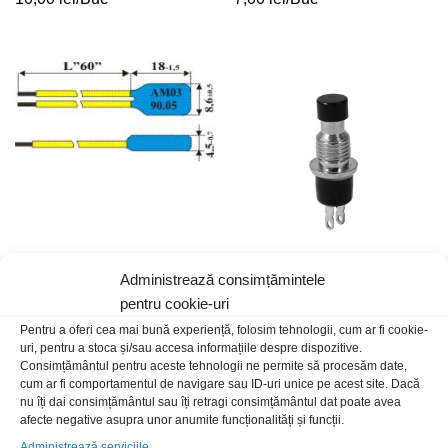
Administrează consimțămintele
Termostat NC120 2.5A AM03
Buton fr NC 0.5A 250Vac
9x27mm negru
pentru cookie-uri
20,00
lei
/Buc
4,00
lei
/Buc
Pentru a oferi cea mai bună experiență, folosim tehnologii, cum ar fi cookie-
uri, pentru a stoca și/sau accesa informațiile despre dispozitive.
Consimțământul pentru aceste tehnologii ne permite să procesăm date,
cum ar fi comportamentul de navigare sau ID-uri unice pe acest site. Dacă
nu îți dai consimțământul sau îți retragi consimțământul dat poate avea
Stoc epuizat
Stoc epuizat
afecte negative asupra unor anumite funcționalități și funcții.
Administrează serviciile