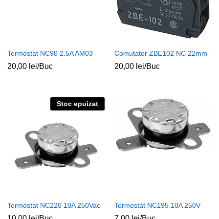
Termostat NC90 2.5A AM03
Comutator ZBE102 NC 22mm
20,00
lei
/Buc
20,00
lei
/Buc
Stoc epuizat
Termostat NC220 10A 250Vac
Termostat NC195 10A 250V
10,00
lei
/Buc
7,00
lei
/Buc