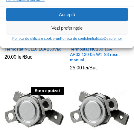
Acceptă
Vezi preferințele
Politica de utilizare cookie-uri
Politica de confidentialitate
Despre noi
Termostat NC110 16A 250Vac
Termostat NC130 16A
AR33.130.05.W1-S3 reset
20,00
lei
/Buc
manual
25,00
lei
/Buc
Stoc epuizat