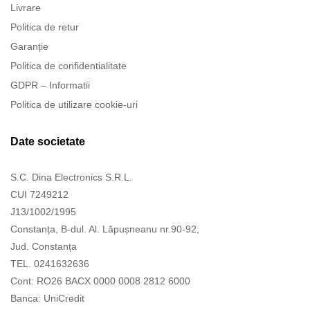
Livrare
Politica de retur
Garanție
Politica de confidentialitate
GDPR – Informatii
Politica de utilizare cookie-uri
Date societate
S.C. Dina Electronics S.R.L.
CUI 7249212
J13/1002/1995
Constanța, B-dul. Al. Lăpușneanu nr.90-92,
Jud. Constanța
TEL. 0241632636
Cont: RO26 BACX 0000 0008 2812 6000
Banca: UniCredit