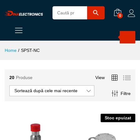
0
Products
search
Home
/
SPST-NC
20
Produse
View
Sortează după cele mai recente
Filtre
Stoc epuizat