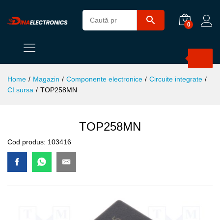
0
Products
search
Home
/
Magazin
/
Componente electronice
/
Circuite integrate
/
CI sursa
/
TOP258MN
TOP258MN
Cod produs:
103416