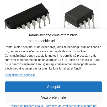
Administrează consimțămintele
pentru cookie-uri
Pentru a oferi cea mai bună experiență, folosim tehnologii, cum ar fi cookie-
TA8406P
NE5532P
uri, pentru a stoca și/sau accesa informațiile despre dispozitive.
Consimțământul pentru aceste tehnologii ne permite să procesăm date,
15,00
lei
/Buc
5,00
lei
/Buc
cum ar fi comportamentul de navigare sau ID-uri unice pe acest site. Dacă
nu îți dai consimțământul sau îți retragi consimțământul dat poate avea
afecte negative asupra unor anumite funcționalități și funcții.
Administrează serviciile
Acceptă
Vezi preferințele
Politica de utilizare cookie-uri
Politica de confidentialitate
Despre noi