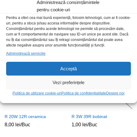
Administrează consimțămintele
pentru cookie-uri
Pentru a oferi cea mai bună experiență, folosim tehnologii, cum ar fi cookie-
uri, pentru a stoca și/sau accesa informațiile despre dispozitive.
R 0.6W 12R metal
R 50W 6R8 metal
Consimțământul pentru aceste tehnologii ne permite să procesăm date,
cum ar fi comportamentul de navigare sau ID-uri unice pe acest site. Dacă
500,00
lei
/100buc
15,00
lei
/Buc
nu îți dai consimțământul sau îți retragi consimțământul dat poate avea
afecte negative asupra unor anumite funcționalități și funcții.
Administrează serviciile
Acceptă
Vezi preferințele
Politica de utilizare cookie-uri
Politica de confidentialitate
Despre noi
R 20W 12R ceramica
R 3W 39R bobinat
8,00
lei
/Buc
1,00
lei
/Buc