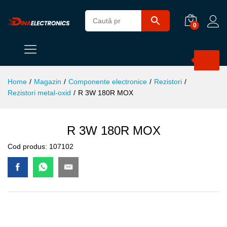
0
Products
search
Home
/
Magazin
/
Componente electronice
/
Rezistori
/
Rezistori metal-oxid
/
R 3W 180R MOX
R 3W 180R MOX
Cod produs:
107102