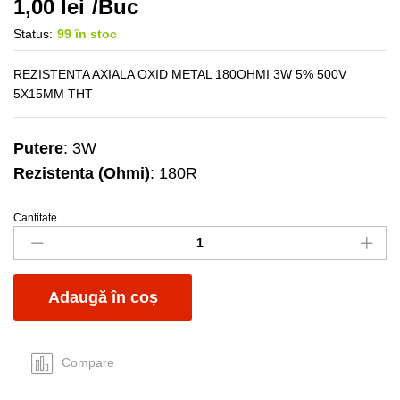
1,00
lei
/Buc
Status:
99 în stoc
REZISTENTA AXIALA OXID METAL 180OHMI 3W 5% 500V
5X15MM THT
Putere
: 3W
Rezistenta (Ohmi)
: 180R
Cantitate
R
3W
180R
MOX
Adaugă în coș
quantity
Compare