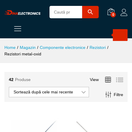
0
Products
search
Home
/
Magazin
/
Componente electronice
/
Rezistori
/
Rezistori metal-oxid
42
Produse
View
ț
ț
Sortează după cele mai recente
Filtre
im
xim