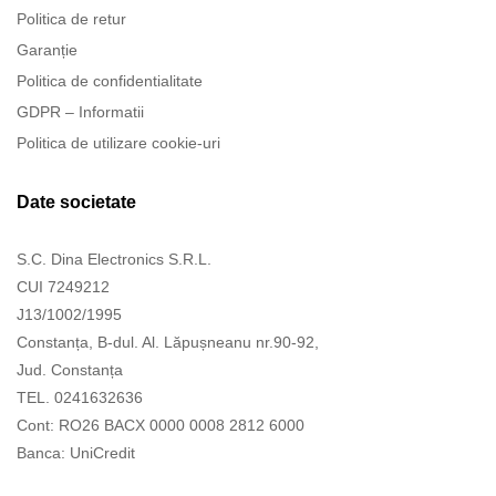
Politica de retur
Garanție
Politica de confidentialitate
GDPR – Informatii
Politica de utilizare cookie-uri
Date societate
S.C. Dina Electronics S.R.L.
CUI 7249212
J13/1002/1995
Constanța, B-dul. Al. Lăpușneanu nr.90-92,
Jud. Constanța
TEL. 0241632636
Cont: RO26 BACX 0000 0008 2812 6000
Banca: UniCredit