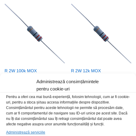
R 2W 100k MOX
R 2W 12k MOX
2,00
lei
/Buc
2,00
lei
/Buc
Administrează consimțămintele
pentru cookie-uri
Pentru a oferi cea mai bună experiență, folosim tehnologii, cum ar fi cookie-
uri, pentru a stoca și/sau accesa informațiile despre dispozitive.
Consimțământul pentru aceste tehnologii ne permite să procesăm date,
cum ar fi comportamentul de navigare sau ID-uri unice pe acest site. Dacă
nu îți dai consimțământul sau îți retragi consimțământul dat poate avea
afecte negative asupra unor anumite funcționalități și funcții.
Administrează serviciile