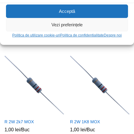
Acceptă
Vezi preferințele
R 3W 2R2 MOX
R 2W 470k MOX
Politica de utilizare cookie-uri
Politica de confidentialitate
Despre noi
2,00
lei
/Buc
1,00
lei
/Buc
R 2W 2k7 MOX
R 2W 1K8 MOX
1,00
lei
/Buc
1,00
lei
/Buc