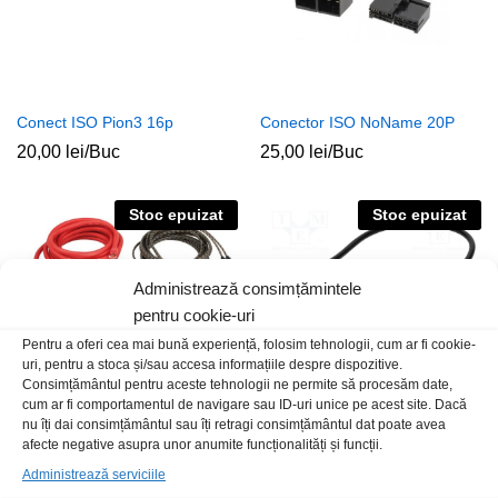
Conect ISO Pion3 16p
Conector ISO NoName 20P
20,00
lei
/Buc
25,00
lei
/Buc
Stoc epuizat
Stoc epuizat
Administrează consimțămintele
pentru cookie-uri
Pentru a oferi cea mai bună experiență, folosim tehnologii, cum ar fi cookie-
uri, pentru a stoca și/sau accesa informațiile despre dispozitive.
Consimțământul pentru aceste tehnologii ne permite să procesăm date,
cum ar fi comportamentul de navigare sau ID-uri unice pe acest site. Dacă
nu îți dai consimțământul sau îți retragi consimțământul dat poate avea
Kit cablu 20mm LK20
Conect aux Audi MMI3G-USB A
afecte negative asupra unor anumite funcționalități și funcții.
T-M
140,00
lei
/Buc
Administrează serviciile
92,00
lei
/Buc