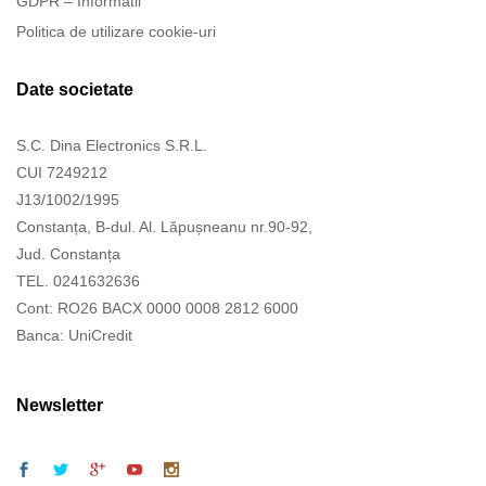
GDPR – Informatii
Politica de utilizare cookie-uri
Date societate
S.C. Dina Electronics S.R.L.
CUI 7249212
J13/1002/1995
Constanța, B-dul. Al. Lăpușneanu nr.90-92,
Jud. Constanța
TEL. 0241632636
Cont: RO26 BACX 0000 0008 2812 6000
Banca: UniCredit
Newsletter