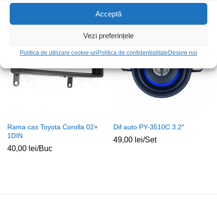
Acceptă
Stoc epuizat
Stoc epuizat
Vezi preferințele
Politica de utilizare cookie-uri
Politica de confidentialitate
Despre noi
Rama cas Toyota Corolla 02+
Dif auto PY-3510C 3.2″
1DIN
49,00
lei
/Set
40,00
lei
/Buc