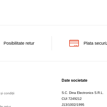
Posibilitate retur
Plata securi
Date societate
S.C. Dina Electronics S.R.L.
și condiții
CUI 7249212
J13/1002/1995
de retur