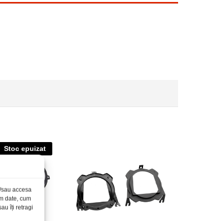
Stoc epuizat
și/sau accesa
ăm date, cum
u îți retragi