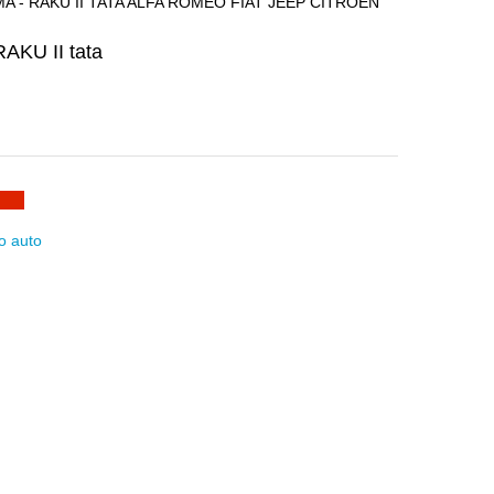
 - RAKU II TATA ALFA ROMEO FIAT JEEP CITROEN
AKU II tata
o auto