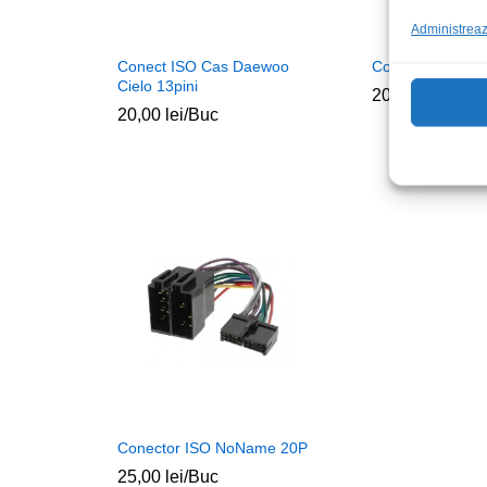
Administrează
Conect ISO Cas Daewoo
Conect ISO Pion
Cielo 13pini
20,00
lei
/Buc
20,00
lei
/Buc
Conector ISO NoName 20P
25,00
lei
/Buc