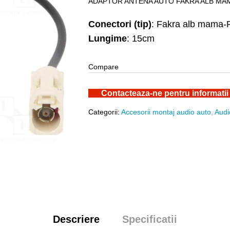
ADAPTOR ANTENA AUTO FAKRA ALB MAMA
Conectori (tip)
: Fakra alb mama-R
Lungime
: 15cm
Compare
Contacteaza-ne pentru informatii
Categorii:
Accesorii montaj audio auto
,
Audi
Descriere
Specificatii