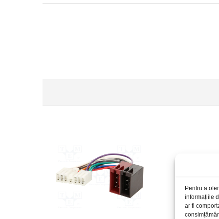
Pentru a ofer
informațiile
ar fi comport
consimțământu