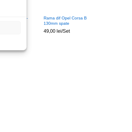
l Astra F-G 91-
Rama dif Opel Corsa B
gru
130mm spate
t
49,00
lei
/Set