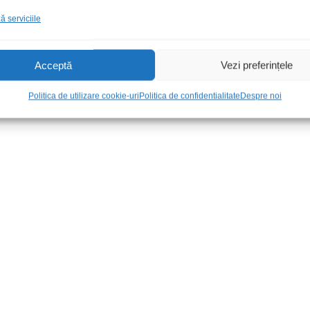
 serviciile
3 16p
Adapt ant Fakra dublu-ISO t-
Rama dif Ope
m
05 plastic ne
Acceptă
Vezi preferințele
32,00
lei
/Buc
50,00
lei
/Se
Politica de utilizare cookie-uri
Politica de confidentialitate
Despre noi