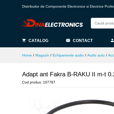
Distribuitor de Componente Electronice si Electrice Profe
CATALOG
CONTACT
Home
/
Magazin
/
Echipamente audio
/
Audio auto
/
Acc
Adapt ant Fakra B-RAKU II m-t 0
Cod produs:
107787