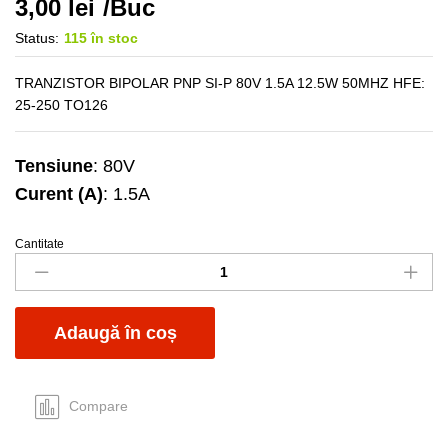
3,00
lei
/Buc
Status:
115 în stoc
TRANZISTOR BIPOLAR PNP SI-P 80V 1.5A 12.5W 50MHZ HFE:
25-250 TO126
Tensiune
: 80V
Curent (A)
: 1.5A
Cantitate
BD140
quantity
Adaugă în coș
Compare