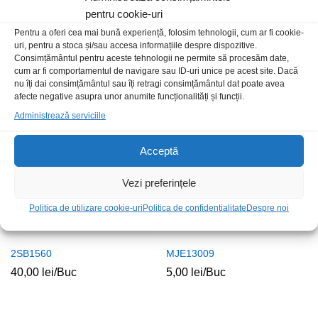
pentru cookie-uri
Pentru a oferi cea mai bună experiență, folosim tehnologii, cum ar fi cookie-
uri, pentru a stoca și/sau accesa informațiile despre dispozitive.
2SC3998
TIP2955
Consimțământul pentru aceste tehnologii ne permite să procesăm date,
15,00
lei
/Buc
5,00
lei
/Buc
cum ar fi comportamentul de navigare sau ID-uri unice pe acest site. Dacă
nu îți dai consimțământul sau îți retragi consimțământul dat poate avea
afecte negative asupra unor anumite funcționalități și funcții.
Administrează serviciile
Acceptă
Vezi preferințele
Politica de utilizare cookie-uri
Politica de confidentialitate
Despre noi
2SB1560
MJE13009
40,00
lei
/Buc
5,00
lei
/Buc