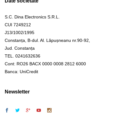
Date societate
S.C. Dina Electronics S.R.L.
CUI 7249212
J13/1002/1995
Constanța, B-dul. Al. Lăpușneanu nr.90-92,
Jud. Constanța
TEL. 0241632636
Cont: RO26 BACX 0000 0008 2812 6000
Banca: UniCredit
Newsletter