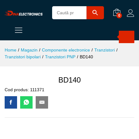
0
Products
search
Home
/
Magazin
/
Componente electronice
/
Tranzistori
/
Tranzistori bipolari
/
Tranzistori PNP
/
BD140
BD140
Cod produs:
111371