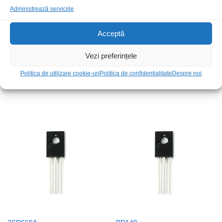
Administrează serviciile
Acceptă
Vezi preferințele
SS8550
2SB649A
Politica de utilizare cookie-uri
Politica de confidentialitate
Despre noi
5,00
lei
/Buc
5,00
lei
/Buc