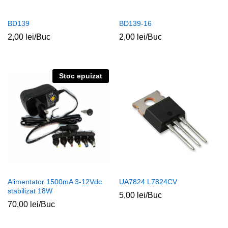
BD139
BD139-16
2,00
lei
/Buc
2,00
lei
/Buc
Stoc epuizat
ț
ț
im
xim
Alimentator 1500mA 3-12Vdc
UA7824 L7824CV
stabilizat 18W
5,00
lei
/Buc
70,00
lei
/Buc