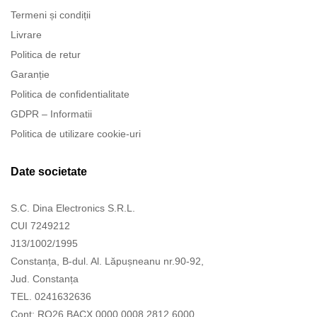
Termeni și condiții
Livrare
Politica de retur
Garanție
Politica de confidentialitate
GDPR – Informatii
Politica de utilizare cookie-uri
Date societate
S.C. Dina Electronics S.R.L.
CUI 7249212
J13/1002/1995
Constanța, B-dul. Al. Lăpușneanu nr.90-92,
Jud. Constanța
TEL. 0241632636
Cont: RO26 BACX 0000 0008 2812 6000