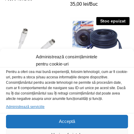
35,00
lei
/Buc
Stoc epuizat
Administrează consimțămintele
pentru cookie-uri
Pentru a oferi cea mai bună experiență, folosim tehnologii, cum ar fi cookie-
uri, pentru a stoca și/sau accesa informațiile despre dispozitive.
Consimțământul pentru aceste tehnologii ne permite să procesăm date,
Cablu antena F t-t 5m 3c2v
Cablu 2RCA t-t 7.5m HQ
cum ar fi comportamentul de navigare sau ID-uri unice pe acest site. Dacă
12,00
lei
/Buc
25,00
lei
/Buc
nu îți dai consimțământul sau îți retragi consimțământul dat poate avea
afecte negative asupra unor anumite funcționalități și funcții.
Administrează serviciile
Acceptă