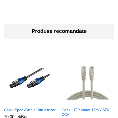
Produse recomandate
Cablu SpeakOn t-t 10m difuzor
Cablu UTP mufat 15m CAT6
CCA
70,00
lei
/Buc