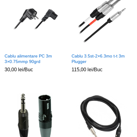
Cablu alimentare PC 3m
Cablu 3.5st-2×6.3mo t-t 3m
3×0.75mmp 90grd
Plugger
30,00
lei
/Buc
115,00
lei
/Buc