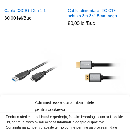
Cablu DSC9 t-t 3m 1:1
Cablu alimentare IEC C19-
schuko 3m 3×1.5mm negru
30,00
lei
/Buc
80,00
lei
/Buc
Administrează consimțămintele
Cablu USB A 3.0-micro 3.0 t-t
Cablu HDMI t-t 3m 1.4 K&M
pentru cookie-uri
3m
basic
Pentru a oferi cea mai bună experiență, folosim tehnologii, cum ar fi cookie-
50,00
lei
/Buc
45,00
lei
/Buc
uri, pentru a stoca și/sau accesa informațiile despre dispozitive.
Consimțământul pentru aceste tehnologii ne permite să procesăm date,