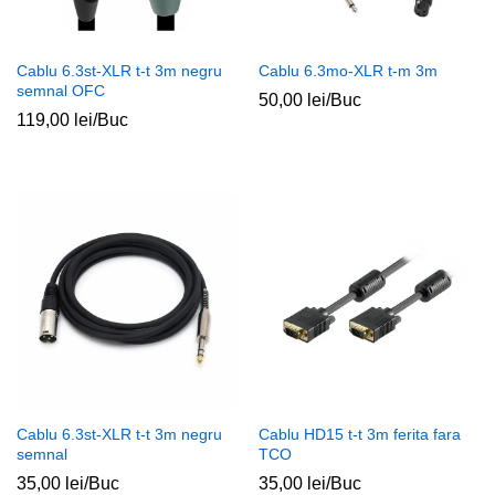
Cablu 6.3st-XLR t-t 3m negru
Cablu 6.3mo-XLR t-m 3m
semnal OFC
50,00
lei
/Buc
119,00
lei
/Buc
ț
ț
im
xim
Cablu 6.3st-XLR t-t 3m negru
Cablu HD15 t-t 3m ferita fara
semnal
TCO
35,00
lei
/Buc
35,00
lei
/Buc