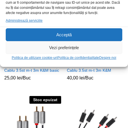
cum ar fi comportamentul de navigare sau ID-uri unice pe acest site. Dacă
nu îți dai consimțământul sau îți retragi consimțământul dat poate avea
Stoc epuizat
afecte negative asupra unor anumite funcționalități și funcții.
Administrează serviciile
Acceptă
Vezi preferințele
Politica de utilizare cookie-uri
Politica de confidentialitate
Despre noi
Cablu 3.5st m-t 3m K&M basic
Cablu 3.5st m-t 3m K&M
25,00
lei
/Buc
40,00
lei
/Buc
Stoc epuizat