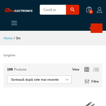
0
Products
search
Home
/
3m
lungime
109
Produse
View
Sortează după cele mai recente
Filtre