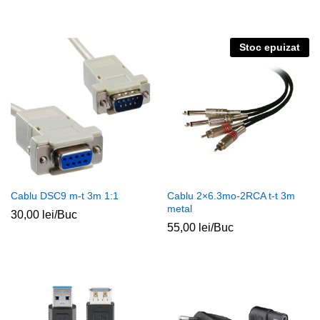
Stoc epuizat
Cablu DSC9 m-t 3m 1:1
Cablu 2×6.3mo-2RCA t-t 3m
metal
30,00
lei
/Buc
55,00
lei
/Buc