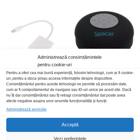
Administrează consimțămintele
pentru cookie-uri
Pentru a oferi cea mai bună experiență, folosim tehnologii, cum ar fi cookie-
Convertor DP mini-VGA t-m
Boxa portabila Spacer Ducky
uri, pentru a stoca și/sau accesa informațiile despre dispozitive.
unidirectional
BT neagra
Consimțământul pentru aceste tehnologii ne permite să procesăm date,
cum ar fi comportamentul de navigare sau ID-uri unice pe acest site. Dacă
39,00
lei
/Buc
34,00
lei
/Buc
nu îți dai consimțământul sau îți retragi consimțământul dat poate avea
afecte negative asupra unor anumite funcționalități și funcții.
Stoc epuizat
Administrează serviciile
Acceptă
Vezi preferințele