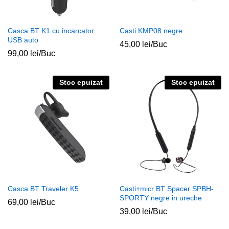
Casca BT K1 cu incarcator
Casti KMP08 negre
USB auto
45,00
lei
/Buc
99,00
lei
/Buc
Stoc epuizat
Stoc epuizat
Casca BT Traveler K5
Casti+micr BT Spacer SPBH-
SPORTY negre in ureche
69,00
lei
/Buc
39,00
lei
/Buc