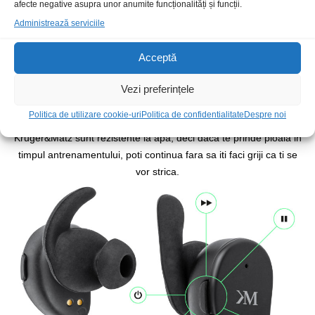
afecte negative asupra unor anumite funcționalități și funcții.
Administrează serviciile
Acceptă
Vezi preferințele
Indiferent de vreme
Politica de utilizare cookie-uri
Politica de confidentialitate
Despre noi
Daca iubesti sporturile in aer liber, castile P60TW de la
Kruger&Matz sunt rezistente la apa, deci daca te prinde ploaia in
timpul antrenamentului, poti continua fara sa iti faci griji ca ti se
vor strica.