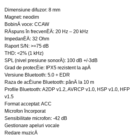
Dimensiune difuzor: 8 mm
Magnet: neodim
BobinÄ voce: CCAW
RÄspuns în frecvenÈÄ: 20 Hz – 20 kHz
ImpedanÈÄ: 32 Ohm
Raport S/N: >=75 dB
THD: <2% (1 kHz)
SPL (nivel presiune sonorÄ): 100 dB +/-3dB
Grad de protecÈie: IPX5 rezistent la apÄ
Versiune Bluetooth: 5.0 + EDR
Raza de acÈiune Bluetooth: pânÄ la 10 m
Profile Bluetooth: A2DP v1.2, AVRCP v1.0, HSP v1.0, HFP
v1.5
Format acceptat: ACC
Microfon încorporat
Sensibilitate microfon: -42 dB
Gestionare apeluri vocale
Redare muzicÄ