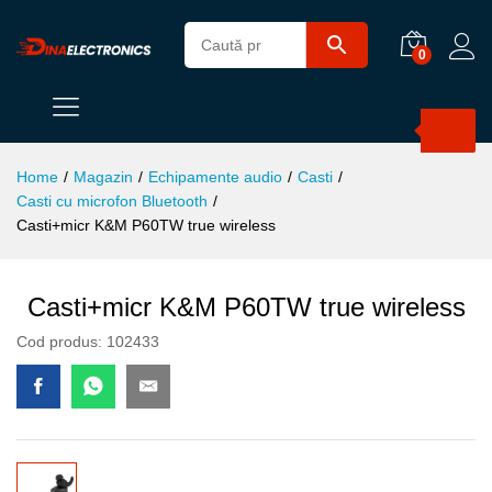
0
Products
search
Home
/
Magazin
/
Echipamente audio
/
Casti
/
Casti cu microfon Bluetooth
/
Casti+micr K&M P60TW true wireless
Casti+micr K&M P60TW true wireless
Cod produs:
102433