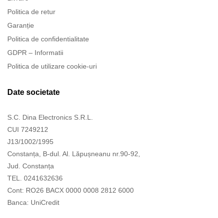
Politica de retur
Garanție
Politica de confidentialitate
GDPR – Informatii
Politica de utilizare cookie-uri
Date societate
S.C. Dina Electronics S.R.L.
CUI 7249212
J13/1002/1995
Constanța, B-dul. Al. Lăpușneanu nr.90-92,
Jud. Constanța
TEL. 0241632636
Cont: RO26 BACX 0000 0008 2812 6000
Banca: UniCredit