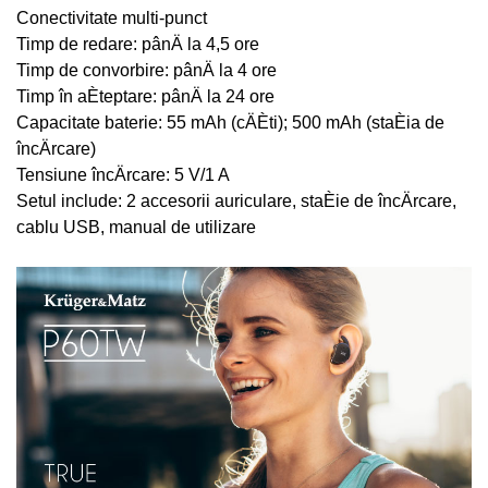
Conectivitate multi-punct
Timp de redare: pânÄ la 4,5 ore
Timp de convorbire: pânÄ la 4 ore
Timp în aÈteptare: pânÄ la 24 ore
Capacitate baterie: 55 mAh (cÄÈti); 500 mAh (staÈia de
încÄrcare)
Tensiune încÄrcare: 5 V/1 A
Setul include: 2 accesorii auriculare, staÈie de încÄrcare,
cablu USB, manual de utilizare