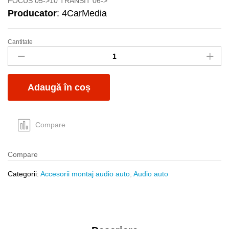
FOCUS 05->10 TRANSIT 06->
Producator
: 4CarMedia
Cantitate
Conect
ISO
Ford
Fakra-
Adaugă în coș
ISO
t-
m
quantity
Compare
Compare
Categorii:
Accesorii montaj audio auto
,
Audio auto