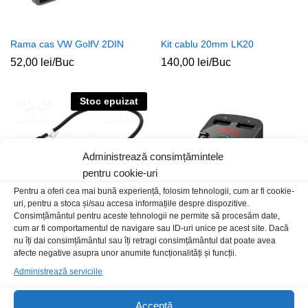
Rama cas VW GolfV 2DIN
Kit cablu 20mm LK20
52,00
lei
/Buc
140,00
lei
/Buc
Stoc epuizat
Administrează consimțămintele
pentru cookie-uri
Pentru a oferi cea mai bună experiență, folosim tehnologii, cum ar fi cookie-
uri, pentru a stoca și/sau accesa informațiile despre dispozitive.
Consimțământul pentru aceste tehnologii ne permite să procesăm date,
cum ar fi comportamentul de navigare sau ID-uri unice pe acest site. Dacă
nu îți dai consimțământul sau îți retragi consimțământul dat poate avea
Conect aux Audi MMI3G-USB A
Emitator FM 2xUSB SPFM-01-
afecte negative asupra unor anumite funcționalități și funcții.
T-M
QC BT5.0
Administrează serviciile
92,00
lei
/Buc
79,00
lei
/Buc
Acceptă