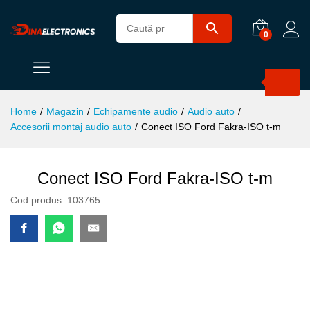
0
Products
search
Home
/
Magazin
/
Echipamente audio
/
Audio auto
/
Accesorii montaj audio auto
/
Conect ISO Ford Fakra-ISO t-m
Conect ISO Ford Fakra-ISO t-m
Cod produs:
103765