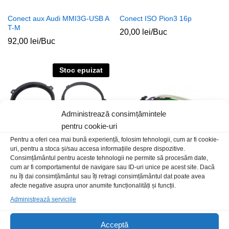
Conect aux Audi MMI3G-USB A
Conect ISO Pion3 16p
T-M
20,00
lei
/Buc
92,00
lei
/Buc
Stoc epuizat
Administrează consimțămintele
pentru cookie-uri
Pentru a oferi cea mai bună experiență, folosim tehnologii, cum ar fi cookie-
uri, pentru a stoca și/sau accesa informațiile despre dispozitive.
Consimțământul pentru aceste tehnologii ne permite să procesăm date,
cum ar fi comportamentul de navigare sau ID-uri unice pe acest site. Dacă
Rama dif Opel Astra F-G 91-05
Conector ISO Daewoo Matiz
nu îți dai consimțământul sau îți retragi consimțământul dat poate avea
plastic negru
afecte negative asupra unor anumite funcționalități și funcții.
30,00
lei
/Buc
50,00
lei
/Set
Administrează serviciile
Acceptă