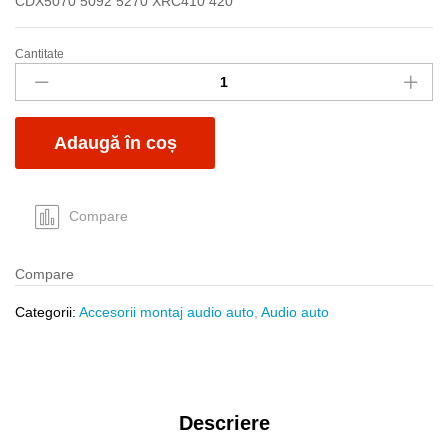
CDX5070 5092 5270 XRC410 420
Cantitate
Conect
ISO
Sony3
18pini
Adaugă în coș
CDX5070
quantity
Compare
Compare
Categorii:
Accesorii montaj audio auto
,
Audio auto
Descriere