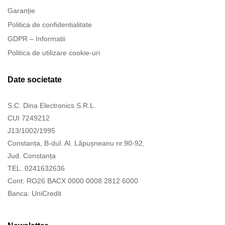
Garanție
Politica de confidentialitate
GDPR – Informatii
Politica de utilizare cookie-uri
Date societate
S.C. Dina Electronics S.R.L.
CUI 7249212
J13/1002/1995
Constanța, B-dul. Al. Lăpușneanu nr.90-92,
Jud. Constanța
TEL. 0241632636
Cont: RO26 BACX 0000 0008 2812 6000
Banca: UniCredit