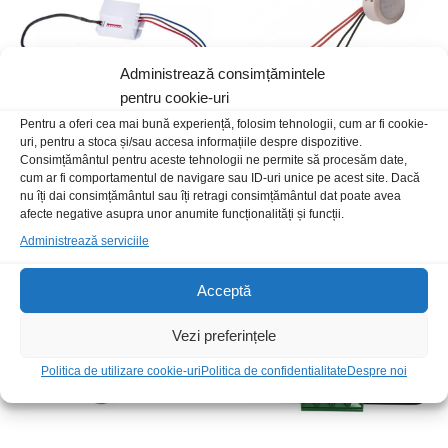
Administrează consimțămintele
pentru cookie-uri
Pentru a oferi cea mai bună experiență, folosim tehnologii, cum ar fi cookie-
uri, pentru a stoca și/sau accesa informațiile despre dispozitive.
Consimțământul pentru aceste tehnologii ne permite să procesăm date,
Senzor PIR+crepuscular mini
Senzor miscare PIR 12-24Vdc
cum ar fi comportamentul de navigare sau ID-uri unice pe acest site. Dacă
18W timp fix 25s 10lux IP22
69,00
lei
/Buc
nu îți dai consimțământul sau îți retragi consimțământul dat poate avea
30,00
lei
/Buc
afecte negative asupra unor anumite funcționalități și funcții.
Administrează serviciile
Stoc epuizat
Acceptă
Vezi preferințele
Politica de utilizare cookie-uri
Politica de confidentialitate
Despre noi