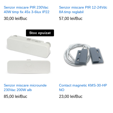
Senzor miscare PIR 230Vac
Senzor miscare PIR 12-24Vdc
40W timp fix 45s 3-6lux IP22
8A timp reglabil
30,00
lei
/Buc
57,00
lei
/Buc
Stoc epuizat
Senzor miscare microunde
Contact magnetic KMS-30-HP
230Vac 200W alb
NO
85,00
lei
/Buc
23,00
lei
/Buc