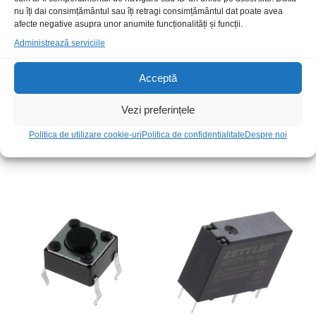
nu îți dai consimțământul sau îți retragi consimțământul dat poate avea
afecte negative asupra unor anumite funcționalități și funcții.
Administrează serviciile
Acceptă
Vezi preferințele
TactSW 6x6x4.3mm SMD
TactSw 6x6x5mm
Politica de utilizare cookie-uri
Politica de confidentialitate
Despre noi
2,00
lei
/Buc
2,00
lei
/Buc