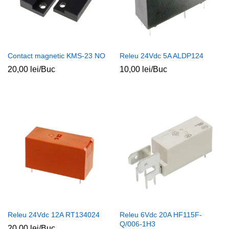
Contact magnetic KMS-23 NO
Releu 24Vdc 5A ALDP124
20,00
lei
/Buc
10,00
lei
/Buc
Releu 24Vdc 12A RT134024
Releu 6Vdc 20A HF115F-
Q/006-1H3
20,00
lei
/Buc