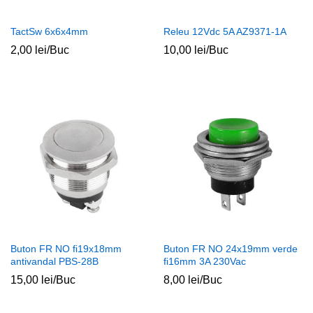
TactSw 6x6x4mm
Releu 12Vdc 5A AZ9371-1A
2,00
lei
/Buc
10,00
lei
/Buc
Buton FR NO fi19x18mm
Buton FR NO 24x19mm verde
antivandal PBS-28B
fi16mm 3A 230Vac
15,00
lei
/Buc
8,00
lei
/Buc