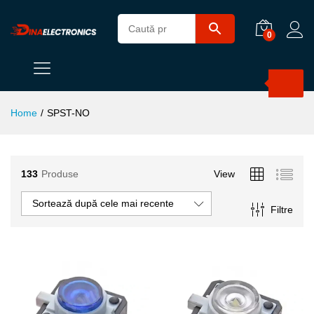
0
Products
search
Home
/
SPST-NO
133
Produse
View
Sortează după cele mai recente
Filtre