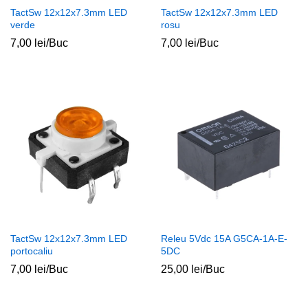
TactSw 12x12x7.3mm LED
TactSw 12x12x7.3mm LED
verde
rosu
7,00
lei
/Buc
7,00
lei
/Buc
ț
ț
im
xim
TactSw 12x12x7.3mm LED
Releu 5Vdc 15A G5CA-1A-E-
portocaliu
5DC
7,00
lei
/Buc
25,00
lei
/Buc