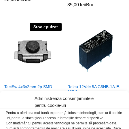
35,00
lei
/Buc
Stoc epuizat
TactSw 4x3x2mm 2p SMD
Releu 12Vdc 5A G5NB-1A-E-
12DC
2,00
lei
/Buc
Administrează consimțămintele
15,00
lei
/Buc
pentru cookie-uri
Pentru a oferi cea mai bună experiență, folosim tehnologii, cum ar fi cookie-
uri, pentru a stoca și/sau accesa informațiile despre dispozitive.
Consimțământul pentru aceste tehnologii ne permite să procesăm date,
cum ar fi comportamentul de navigare sau ID-uri unice pe acest site. Dacă