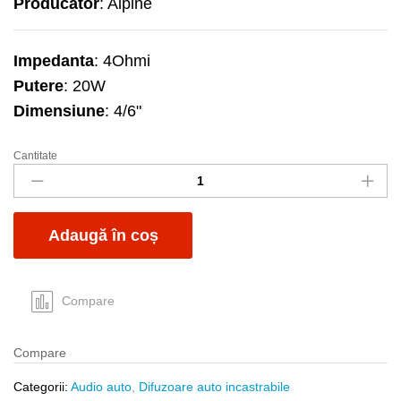
Producator
: Alpine
Impedanta
: 4Ohmi
Putere
: 20W
Dimensiune
: 4/6"
Cantitate
Dif
Alpine
SXE-
4625S
Adaugă în coș
quantity
Compare
Compare
Categorii:
Audio auto
,
Difuzoare auto incastrabile