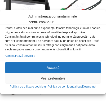
Administrează consimțămintele
pentru cookie-uri
Pentru a oferi cea mai bună experiență, folosim tehnologii, cum ar fi cookie-
uri, pentru a stoca și/sau accesa informațiile despre dispozitive.
Consimțământul pentru aceste tehnologii ne permite să procesăm date,
cum ar fi comportamentul de navigare sau ID-uri unice pe acest site. Dacă
Rama cas Toyota Corolla 02+
Conect ISO mini Verde-2RCA
nu îți dai consimțământul sau îți retragi consimțământul dat poate avea
1DIN
m-m aux in Renault
afecte negative asupra unor anumite funcționalități și funcții.
40,00
lei
/Buc
25,00
lei
/Buc
Administrează serviciile
Stoc epuizat
Acceptă
Vezi preferințele
Politica de utilizare cookie-uri
Politica de confidentialitate
Despre noi