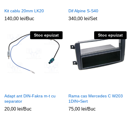
Kit cablu 20mm LK20
Dif Alpine S-S40
140,00
lei
/Buc
340,00
lei
/Set
Stoc epuizat
Stoc epuizat
Adapt ant DIN-Fakra m-t cu
Rama cas Mercedes C W203
separator
1DIN+Sert
20,00
lei
/Buc
75,00
lei
/Buc