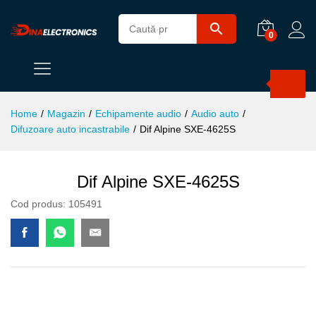
0
Products
search
Home
/
Magazin
/
Echipamente audio
/
Audio auto
/
Difuzoare auto incastrabile
/
Dif Alpine SXE-4625S
Dif Alpine SXE-4625S
Cod produs:
105491