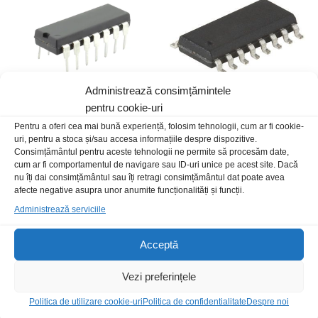
Administrează consimțămintele
pentru cookie-uri
TCA965B
SN74HC139D-TI SMD
Pentru a oferi cea mai bună experiență, folosim tehnologii, cum ar fi cookie-
uri, pentru a stoca și/sau accesa informațiile despre dispozitive.
149,00
lei
/Buc
5,00
lei
/Buc
Consimțământul pentru aceste tehnologii ne permite să procesăm date,
cum ar fi comportamentul de navigare sau ID-uri unice pe acest site. Dacă
nu îți dai consimțământul sau îți retragi consimțământul dat poate avea
Stoc epuizat
afecte negative asupra unor anumite funcționalități și funcții.
Administrează serviciile
Acceptă
Vezi preferințele
Politica de utilizare cookie-uri
Politica de confidentialitate
Despre noi