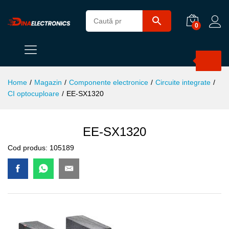
0
Products
search
Home
/
Magazin
/
Componente electronice
/
Circuite integrate
/
CI optocuploare
/
EE-SX1320
EE-SX1320
Cod produs:
105189