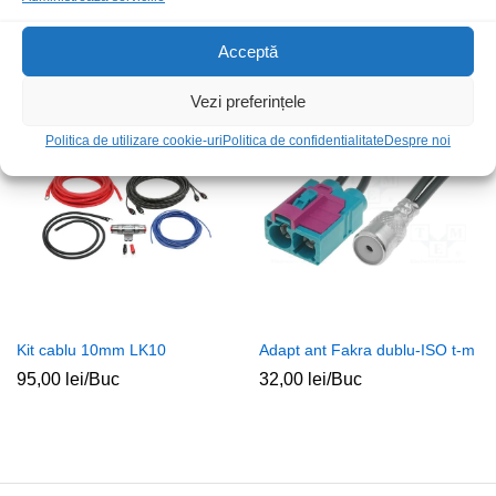
Adapt ant Fakra dublu-ISO m-t
Conector ISO Daewoo Matiz
Acceptă
49,00
lei
/Buc
30,00
lei
/Buc
Vezi preferințele
Politica de utilizare cookie-uri
Politica de confidentialitate
Despre noi
Kit cablu 10mm LK10
Adapt ant Fakra dublu-ISO t-m
95,00
lei
/Buc
32,00
lei
/Buc