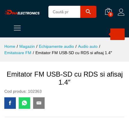
0
Products
search
Home
/
Magazin
/
Echipamente audio
/
Audio auto
/
Emitatoare FM
/
Emitator FM USB-SD cu RDS si afisaj 1.4″
Emitator FM USB-SD cu RDS si afisaj
1.4″
Cod produs:
102363