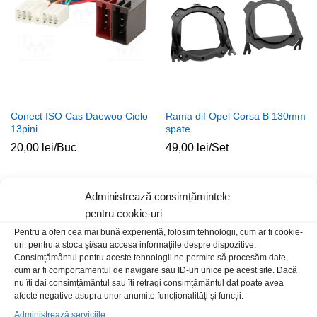
Conect ISO Cas Daewoo Cielo
Rama dif Opel Corsa B 130mm
13pini
spate
20,00
lei
/Buc
49,00
lei
/Set
Stoc epuizat
Administrează consimțămintele
pentru cookie-uri
Pentru a oferi cea mai bună experiență, folosim tehnologii, cum ar fi cookie-
uri, pentru a stoca și/sau accesa informațiile despre dispozitive.
Consimțământul pentru aceste tehnologii ne permite să procesăm date,
cum ar fi comportamentul de navigare sau ID-uri unice pe acest site. Dacă
nu îți dai consimțământul sau îți retragi consimțământul dat poate avea
afecte negative asupra unor anumite funcționalități și funcții.
Administrează serviciile