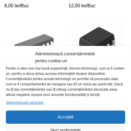
8,00
lei
/Buc
12,00
lei
/Buc
Administrează consimțămintele
pentru cookie-uri
Pentru a oferi cea mai bună experiență, folosim tehnologii, cum ar fi cookie-
uri, pentru a stoca și/sau accesa informațiile despre dispozitive.
Consimțământul pentru aceste tehnologii ne permite să procesăm date,
TCA965B
NE5532P
cum ar fi comportamentul de navigare sau ID-uri unice pe acest site. Dacă
nu îți dai consimțământul sau îți retragi consimțământul dat poate avea
149,00
lei
/Buc
5,00
lei
/Buc
afecte negative asupra unor anumite funcționalități și funcții.
Administrează serviciile
Stoc epuizat
Acceptă
Vezi preferințele