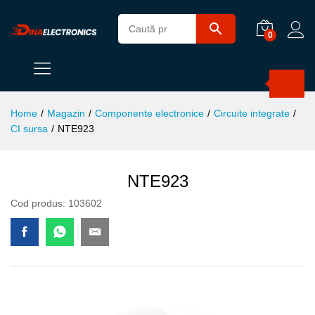
0
Products
search
Home
/
Magazin
/
Componente electronice
/
Circuite integrate
/
CI sursa
/
NTE923
NTE923
Cod produs:
103602