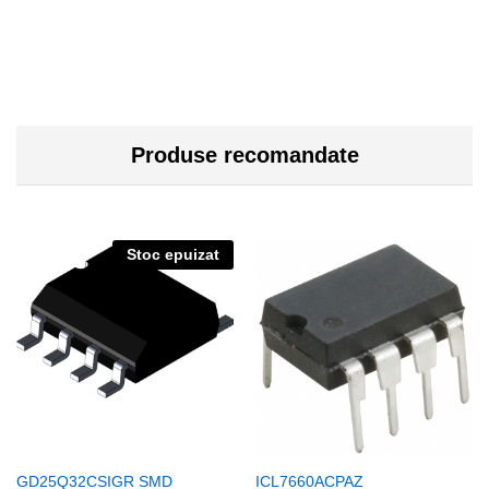
Produse recomandate
Stoc epuizat
GD25Q32CSIGR SMD
ICL7660ACPAZ