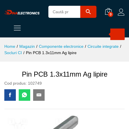
0
Products
search
Home
/
Magazin
/
Componente electronice
/
Circuite integrate
/
Socluri CI
/
Pin PCB 1.3x11mm Ag lipire
Pin PCB 1.3x11mm Ag lipire
Cod produs:
102749