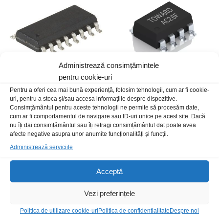
Administrează consimțămintele
pentru cookie-uri
SN74HC139D-TI SMD
Pentru a oferi cea mai bună experiență, folosim tehnologii, cum ar fi cookie-
LNK304GN SMD-8B
uri, pentru a stoca și/sau accesa informațiile despre dispozitive.
5,00
lei
/Buc
10,00
lei
/Buc
Consimțământul pentru aceste tehnologii ne permite să procesăm date,
cum ar fi comportamentul de navigare sau ID-uri unice pe acest site. Dacă
nu îți dai consimțământul sau îți retragi consimțământul dat poate avea
afecte negative asupra unor anumite funcționalități și funcții.
Administrează serviciile
Acceptă
Vezi preferințele
Politica de utilizare cookie-uri
Politica de confidentialitate
Despre noi