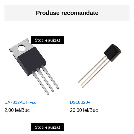
Produse recomandate
Stoc epuizat
UA7812ACT-Fsc
DS18B20+
2,00
lei
/Buc
20,00
lei
/Buc
Stoc epuizat