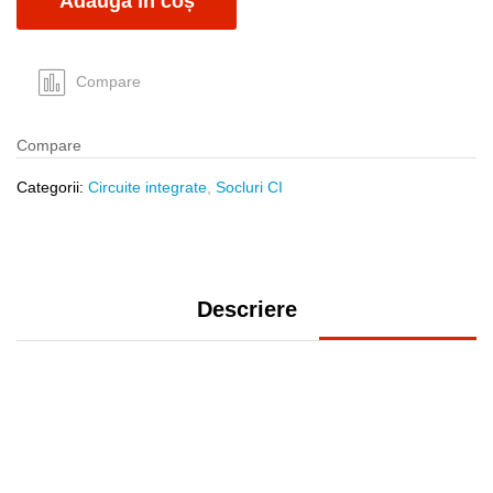
Adaugă în coș
lipire
quantity
Compare
Compare
Categorii:
Circuite integrate
,
Socluri CI
Descriere