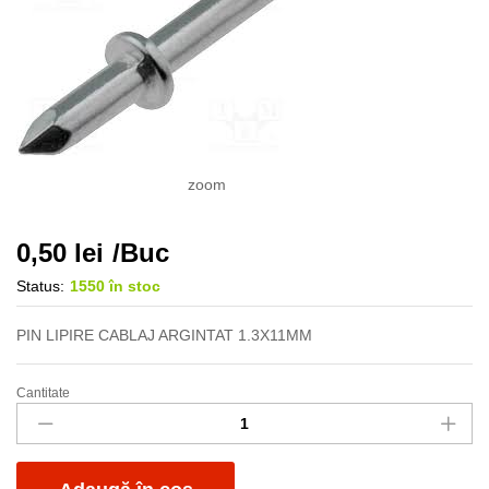
zoom
0,50
lei
/Buc
Status:
1550 în stoc
PIN LIPIRE CABLAJ ARGINTAT 1.3X11MM
Cantitate
Pin
PCB
1.3x11mm
Ag