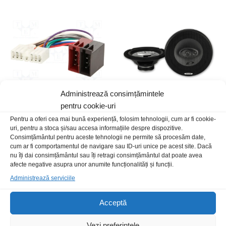
Administrează consimțămintele
pentru cookie-uri
Pentru a oferi cea mai bună experiență, folosim tehnologii, cum ar fi cookie-
Conect ISO Cas Daewoo Cielo
Dif Alpine SXE-2035S 3cai 8″
uri, pentru a stoca și/sau accesa informațiile despre dispozitive.
13pini
Consimțământul pentru aceste tehnologii ne permite să procesăm date,
289,00
lei
/Set
cum ar fi comportamentul de navigare sau ID-uri unice pe acest site. Dacă
20,00
lei
/Buc
nu îți dai consimțământul sau îți retragi consimțământul dat poate avea
afecte negative asupra unor anumite funcționalități și funcții.
Stoc epuizat
Administrează serviciile
Acceptă
Vezi preferințele