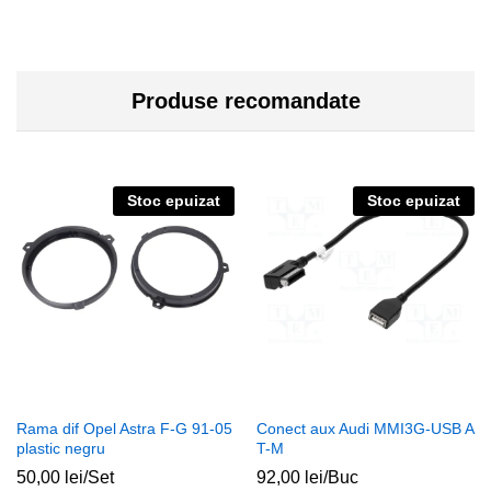
Produse recomandate
Stoc epuizat
Stoc epuizat
Rama dif Opel Astra F-G 91-05
Conect aux Audi MMI3G-USB A
plastic negru
T-M
50,00
lei
/Set
92,00
lei
/Buc